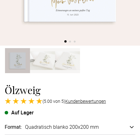
Verlobung
Junggesel
Ölzweig
(5.00 von 5)
Kundenbewertungen
Auf Lager
Format
:
Quadratisch blanko 200x200 mm