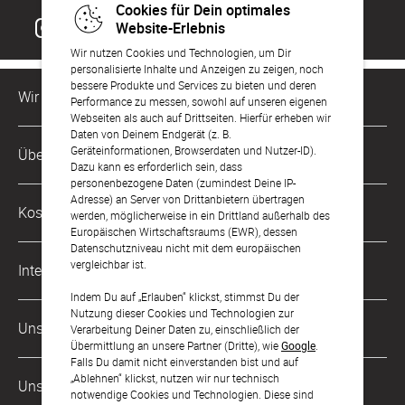
Cookies für Dein optimales
Website-Erlebnis
Wir nutzen Cookies und Technologien, um Dir
personalisierte Inhalte und Anzeigen zu zeigen, noch
bessere Produkte und Services zu bieten und deren
Wir sind für Dich da
Performance zu messen, sowohl auf unseren eigenen
Webseiten als auch auf Drittseiten. Hierfür erheben wir
Daten von Deinem Endgerät (z. B.
Kundenservice-Hotline
Geräteinformationen, Browserdaten und Nutzer-ID).
Über Uns
0221 956 725 10
Dazu kann es erforderlich sein, dass
Mo. - Fr. von 9 bis 17 Uhr
personenbezogene Daten (zumindest Deine IP-
Adresse) an Server von Drittanbietern übertragen
Philosophie
Kostenlose Services
werden, möglicherweise in ein Drittland außerhalb des
kontakt@sendmoments.de
Karriere
Europäischen Wirtschaftsraums (EWR), dessen
Datenschutzniveau nicht mit dem europäischen
Musterkarten
Impressum
vergleichbar ist.
International
Digitale Fotoalben
AGB & Widerrufsrecht
Indem Du auf „Erlauben“ klickst, stimmst Du der
Nutzung dieser Cookies und Technologien zur
Österreich
Digitale Gästelisten
Unsere Zahlungsarten
Zahlung & Versand
Verarbeitung Deiner Daten zu, einschließlich der
Übermittlung an unsere Partner (Dritte), wie
Google
.
Schweiz
FAQ & Hilfe
Datenschutz
Falls Du damit nicht einverstanden bist und auf
„Ablehnen“ klickst, nutzen wir nur technisch
Frankreich
Unsere Partner
Barrierefreiheitserklärung
notwendige Cookies und Technologien. Diese sind