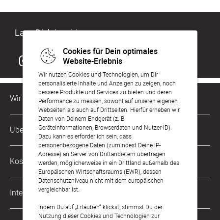
Lass Dich inspirieren
Cookies für Dein optimales
Website-Erlebnis
Wir nutzen Cookies und Technologien, um Dir
personalisierte Inhalte und Anzeigen zu zeigen, noch
bessere Produkte und Services zu bieten und deren
Wir sind für Dich da
Performance zu messen, sowohl auf unseren eigenen
Webseiten als auch auf Drittseiten. Hierfür erheben wir
Daten von Deinem Endgerät (z. B.
Kundenservice-Hotline
Geräteinformationen, Browserdaten und Nutzer-ID).
Über Uns
0221 956 725 10
Dazu kann es erforderlich sein, dass
Mo. - Fr. von 9 bis 17 Uhr
personenbezogene Daten (zumindest Deine IP-
Adresse) an Server von Drittanbietern übertragen
Philosophie
Kostenlose Services
werden, möglicherweise in ein Drittland außerhalb des
kontakt@sendmoments.de
Karriere
Europäischen Wirtschaftsraums (EWR), dessen
Datenschutzniveau nicht mit dem europäischen
Musterkarten
Impressum
vergleichbar ist.
International
Digitale Fotoalben
AGB & Widerrufsrecht
Indem Du auf „Erlauben“ klickst, stimmst Du der
Nutzung dieser Cookies und Technologien zur
Österreich