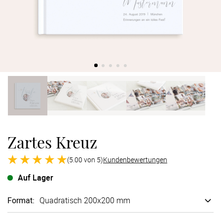
Verlobung
Junggesel
Zartes Kreuz
(5.00 von 5)
Kundenbewertungen
Auf Lager
Format
:
Quadratisch 200x200 mm