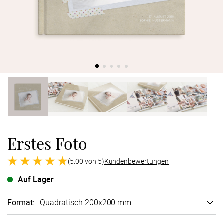
Verlobung
Junggesel
Erstes Foto
(5.00 von 5)
Kundenbewertungen
Auf Lager
Format
:
Quadratisch 200x200 mm