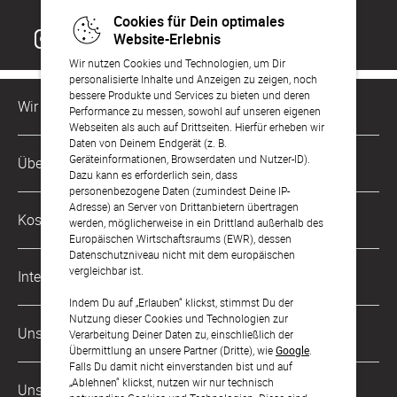
Cookies für Dein optimales
Website-Erlebnis
Wir nutzen Cookies und Technologien, um Dir
personalisierte Inhalte und Anzeigen zu zeigen, noch
bessere Produkte und Services zu bieten und deren
Wir sind für Dich da
Performance zu messen, sowohl auf unseren eigenen
Webseiten als auch auf Drittseiten. Hierfür erheben wir
Daten von Deinem Endgerät (z. B.
Kundenservice-Hotline
Geräteinformationen, Browserdaten und Nutzer-ID).
Über Uns
0221 956 725 10
Dazu kann es erforderlich sein, dass
Mo. - Fr. von 9 bis 17 Uhr
personenbezogene Daten (zumindest Deine IP-
Adresse) an Server von Drittanbietern übertragen
Philosophie
Kostenlose Services
werden, möglicherweise in ein Drittland außerhalb des
kontakt@sendmoments.de
Karriere
Europäischen Wirtschaftsraums (EWR), dessen
Datenschutzniveau nicht mit dem europäischen
Musterkarten
Impressum
vergleichbar ist.
International
Digitale Fotoalben
AGB & Widerrufsrecht
Indem Du auf „Erlauben“ klickst, stimmst Du der
Nutzung dieser Cookies und Technologien zur
Österreich
Digitale Gästelisten
Unsere Zahlungsarten
Zahlung & Versand
Verarbeitung Deiner Daten zu, einschließlich der
Übermittlung an unsere Partner (Dritte), wie
Google
.
Schweiz
FAQ & Hilfe
Datenschutz
Falls Du damit nicht einverstanden bist und auf
„Ablehnen“ klickst, nutzen wir nur technisch
Frankreich
Unsere Partner
Barrierefreiheitserklärung