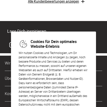
Alle Kundenbewertungen anzeigen
Lass Dich inspirieren
Cookies für Dein optimales
Website-Erlebnis
Wir nutzen Cookies und Technologien, um Dir
personalisierte Inhalte und Anzeigen zu zeigen, noch
bessere Produkte und Services zu bieten und deren
Wir sind für Dich da
Performance zu messen, sowohl auf unseren eigenen
Webseiten als auch auf Drittseiten. Hierfür erheben wir
Daten von Deinem Endgerät (z. B.
Kundenservice-Hotline
Über Uns
Geräteinformationen, Browserdaten und Nutzer-ID).
0221 956 725 10
Dazu kann es erforderlich sein, dass
Mo. - Fr. von 9 bis 17 Uhr
personenbezogene Daten (zumindest Deine IP-
Philosophie
Adresse) an Server von Drittanbietern übertragen
Kostenlose Services
werden, möglicherweise in ein Drittland außerhalb des
kontakt@sendmoments.de
Karriere
Europäischen Wirtschaftsraums (EWR), dessen
Datenschutzniveau nicht mit dem europäischen
Musterkarten