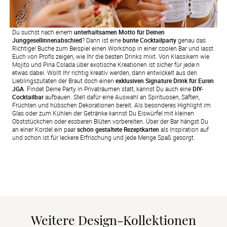
Du suchst nach einem
unterhaltsamen Motto für Deinen
Junggesellinnenabschied
? Dann ist eine
bunte Cocktailparty
genau das
Richtige! Buche zum Beispiel einen Workshop in einer coolen Bar und lasst
Euch von Profis zeigen, wie Ihr die besten Drinks mixt. Von Klassikern wie
Mojito und Pina Colada über exotische Kreationen ist sicher für jede:n
etwas dabei. Wollt Ihr richtig kreativ werden, dann entwickelt aus den
Lieblingszutaten der Braut doch einen
exklusiven Signature Drink für Euren
JGA
. Findet Deine Party in Privaträumen statt, kannst Du auch eine
DIY-
Cocktailbar
aufbauen. Stell dafür eine Auswahl an Spirituosen, Säften,
Früchten und hübschen Dekorationen bereit. Als besonderes Highlight im
Glas oder zum Kühlen der Getränke kannst Du Eiswürfel mit kleinen
Obststückchen oder essbaren Blüten vorbereiten. Über der Bar hängst Du
an einer Kordel ein paar
schön gestaltete Rezeptkarten
als Inspiration auf
und schon ist für leckere Erfrischung und jede Menge Spaß gesorgt.
Weitere Design-Kollektionen