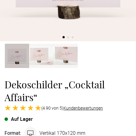
Verlobung
Junggesel
Dekoschilder „Cocktail
Affairs“
(4.90 von 5)
Kundenbewertungen
Auf Lager
Format
:
Vertikal 170x120 mm