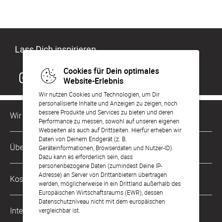
Lass Dich inspirieren
Cookies für Dein optimales
Website-Erlebnis
Wir nutzen Cookies und Technologien, um Dir
personalisierte Inhalte und Anzeigen zu zeigen, noch
bessere Produkte und Services zu bieten und deren
Wir sind für Dich da
Performance zu messen, sowohl auf unseren eigenen
Webseiten als auch auf Drittseiten. Hierfür erheben wir
Daten von Deinem Endgerät (z. B.
Kundenservice-Hotline
Über Uns
Geräteinformationen, Browserdaten und Nutzer-ID).
0221 956 725 10
Dazu kann es erforderlich sein, dass
Mo. - Fr. von 9 bis 17 Uhr
personenbezogene Daten (zumindest Deine IP-
Philosophie
Adresse) an Server von Drittanbietern übertragen
Kostenlose Services
werden, möglicherweise in ein Drittland außerhalb des
kontakt@sendmoments.de
Karriere
Europäischen Wirtschaftsraums (EWR), dessen
Datenschutzniveau nicht mit dem europäischen
Musterkarten
Impressum
International
vergleichbar ist.
Digitale Fotoalben