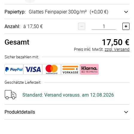
Papiertyp
:
Glattes Fein­papier 300g/m²
(+
0,00 €
)
Anzahl:
à 17,50 €
17,50 €
Gesamt
Preis inkl. MwSt.
zzgl. Versand
Sicher bezahlen mit:
Geschätzte Lieferzeit
:
Standard:
Versand vorauss. am 12.08.2026
Produktdetails
Unser personalisierbares Dekoschilder-Set umfasst 10 einseitig
bedruckte Karten im Format 170x120 mm – ideal, um wichtige