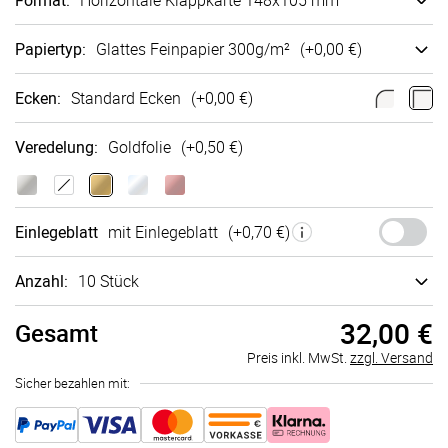
Format
:
Ho­ri­zon­tale Klappkarte 148x105 mm
Papiertyp
:
Glattes Fein­papier 300g/m²
(+
0,00 €
)
Ecken
:
Standard Ecken
(+
0,00 €
)
Veredelung
:
Goldfolie
(+
0,50 €
)
Einlegeblatt
mit Einlegeblatt
(+
0,70 €
)
Anzahl:
10 Stück
32,00 €
Gesamt
Preis inkl. MwSt.
zzgl. Versand
Sicher bezahlen mit: