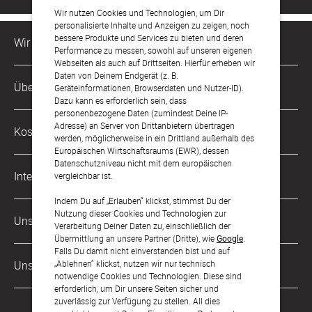
Wir nutzen Cookies und Technologien, um Dir
personalisierte Inhalte und Anzeigen zu zeigen, noch
bessere Produkte und Services zu bieten und deren
Wir sind für Dich da
Performance zu messen, sowohl auf unseren eigenen
Webseiten als auch auf Drittseiten. Hierfür erheben wir
Daten von Deinem Endgerät (z. B.
Kundenservice-Hotline
Über Uns
Geräteinformationen, Browserdaten und Nutzer-ID).
0221 956 725 10
Dazu kann es erforderlich sein, dass
Mo. - Fr. von 9 bis 17 Uhr
personenbezogene Daten (zumindest Deine IP-
Philosophie
Adresse) an Server von Drittanbietern übertragen
Kostenlose Services
werden, möglicherweise in ein Drittland außerhalb des
kontakt@sendmoments.de
Karriere
Europäischen Wirtschaftsraums (EWR), dessen
Datenschutzniveau nicht mit dem europäischen
Musterkarten
Impressum
International
vergleichbar ist.
Digitale Fotoalben
AGB & Widerrufsrecht
Indem Du auf „Erlauben“ klickst, stimmst Du der
Österreich
Nutzung dieser Cookies und Technologien zur
Digitale Gästelisten
Unsere Zahlungsarten
Zahlung & Versand
Verarbeitung Deiner Daten zu, einschließlich der
Schweiz
Übermittlung an unsere Partner (Dritte), wie
Google
.
FAQ & Hilfe
Datenschutz
Falls Du damit nicht einverstanden bist und auf
Frankreich
„Ablehnen“ klickst, nutzen wir nur technisch
Unsere Partner
Barrierefreiheitserklärung
notwendige Cookies und Technologien. Diese sind
erforderlich, um Dir unsere Seiten sicher und
LLM's
zuverlässig zur Verfügung zu stellen. All dies