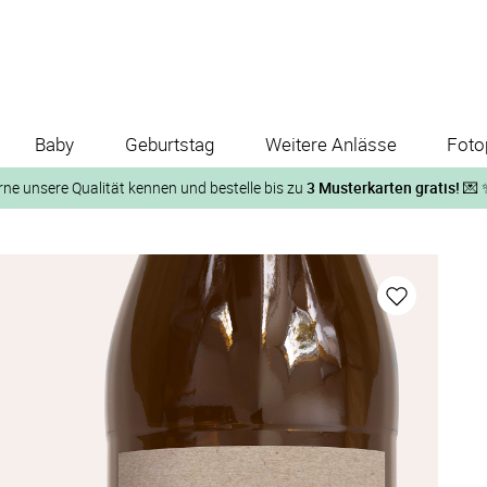
Baby
Geburtstag
Weitere Anlässe
Foto
rne unsere Qualität kennen und bestelle bis zu
3 Musterkarten gratis!
💌 
Und so geht‘s:
1. Wähle bis zu 3 Kartendesigns
ose Musterkarte“
 auf der jeweiligen Produktseite und lasse Dir die Karten koste