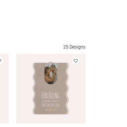
140 Aufkleber
à 0,44 €
150 Aufkleber
à 0,42 €
175 Aufkleber
à 0,40 €
25
Designs
200 Aufkleber
à 0,38 €
Mehr Aufkleber
à 0,38 €