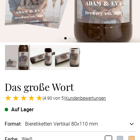
Verlobung
Junggesel
Das große Wort
(4.90 von 5)
Kundenbewertungen
Auf Lager
Format
:
Bieretiketten Vertikal 80x110 mm
Farbe
:
Weiß