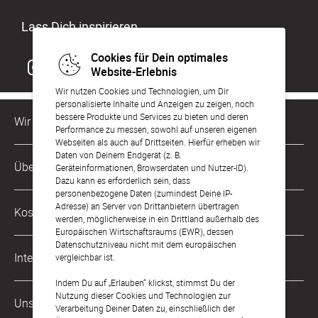
Lass Dich inspirieren
Cookies für Dein optimales
Website-Erlebnis
Wir nutzen Cookies und Technologien, um Dir
personalisierte Inhalte und Anzeigen zu zeigen, noch
bessere Produkte und Services zu bieten und deren
Wir sind für Dich da
Performance zu messen, sowohl auf unseren eigenen
Webseiten als auch auf Drittseiten. Hierfür erheben wir
Daten von Deinem Endgerät (z. B.
Kundenservice-Hotline
Über Uns
Geräteinformationen, Browserdaten und Nutzer-ID).
0221 956 725 10
Dazu kann es erforderlich sein, dass
Mo. - Fr. von 9 bis 17 Uhr
personenbezogene Daten (zumindest Deine IP-
Philosophie
Adresse) an Server von Drittanbietern übertragen
Kostenlose Services
werden, möglicherweise in ein Drittland außerhalb des
kontakt@sendmoments.de
Karriere
Europäischen Wirtschaftsraums (EWR), dessen
Datenschutzniveau nicht mit dem europäischen
Musterkarten
Impressum
International
vergleichbar ist.
Digitale Fotoalben
AGB & Widerrufsrecht
Indem Du auf „Erlauben“ klickst, stimmst Du der
Österreich
Nutzung dieser Cookies und Technologien zur
Digitale Gästelisten
Unsere Zahlungsarten
Zahlung & Versand
Verarbeitung Deiner Daten zu, einschließlich der