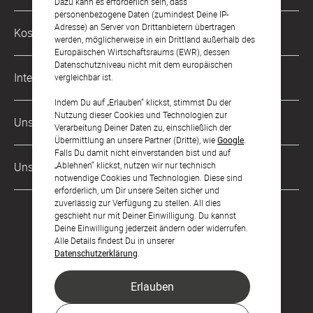
Dazu kann es erforderlich sein, dass
Mo. - Fr. von 9 bis 17 Uhr
personenbezogene Daten (zumindest Deine IP-
Philosophie
Adresse) an Server von Drittanbietern übertragen
Kostenlose Services
werden, möglicherweise in ein Drittland außerhalb des
kontakt@sendmoments.de
Karriere
Europäischen Wirtschaftsraums (EWR), dessen
Datenschutzniveau nicht mit dem europäischen
Musterkarten
Impressum
International
vergleichbar ist.
Digitale Fotoalben
AGB & Widerrufsrecht
Indem Du auf „Erlauben“ klickst, stimmst Du der
Österreich
Nutzung dieser Cookies und Technologien zur
Digitale Gästelisten
Unsere Zahlungsarten
Zahlung & Versand
Verarbeitung Deiner Daten zu, einschließlich der
Schweiz
Übermittlung an unsere Partner (Dritte), wie
Google
.
FAQ & Hilfe
Datenschutz
Falls Du damit nicht einverstanden bist und auf
Frankreich
„Ablehnen“ klickst, nutzen wir nur technisch
Unsere Partner
Barrierefreiheitserklärung
notwendige Cookies und Technologien. Diese sind
erforderlich, um Dir unsere Seiten sicher und
LLM's
zuverlässig zur Verfügung zu stellen. All dies
geschieht nur mit Deiner Einwilligung. Du kannst
Deine Einwilligung jederzeit ändern oder widerrufen.
Alle Details findest Du in unserer
Datenschutzerklärung
.
Erlauben