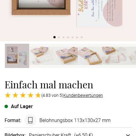
Verlobung
Junggesel
Einfach mal machen
(4.83 von 5)
Kundenbewertungen
Auf Lager
Format
:
Belohnungsbox 113x130x27 mm
Bilderbox
:
Papier­schuber Kraft
(+
6,50 €
)