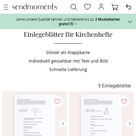
Lerne unsere Qualität kennen und bestelle bis zu
3 Musterkarten
gratis!
💌 ✨
Einlegeblätter für Kirchenhefte
Und so geht‘s:
Vor der H
1. Wähle bis zu 3 Kartendesigns
 aus und gestalte sie nach Deinen 
Stilvoll als Klappkarte
Individuell gestaltbar mit Text und Bild
2. Aktiviere „kostenlose Musterkarte“
 auf der jeweiligen 
Tag der H
Produktseite und lasse Dir die Karten kostenlos per Post zusenden.
Schnelle Lieferung
Nach der 
5 Einlegeblätter
Geschenke
Hochzeits