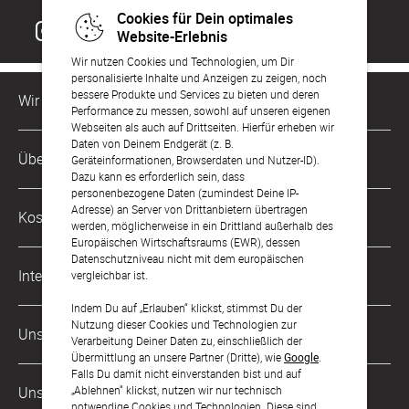
Cookies für Dein optimales
Website-Erlebnis
Wir nutzen Cookies und Technologien, um Dir
personalisierte Inhalte und Anzeigen zu zeigen, noch
bessere Produkte und Services zu bieten und deren
Wir sind für Dich da
Performance zu messen, sowohl auf unseren eigenen
Webseiten als auch auf Drittseiten. Hierfür erheben wir
Daten von Deinem Endgerät (z. B.
Kundenservice-Hotline
Über Uns
Geräteinformationen, Browserdaten und Nutzer-ID).
0221 956 725 10
Dazu kann es erforderlich sein, dass
Mo. - Fr. von 9 bis 17 Uhr
personenbezogene Daten (zumindest Deine IP-
Philosophie
Adresse) an Server von Drittanbietern übertragen
Kostenlose Services
werden, möglicherweise in ein Drittland außerhalb des
kontakt@sendmoments.de
Karriere
Europäischen Wirtschaftsraums (EWR), dessen
Datenschutzniveau nicht mit dem europäischen
Musterkarten
Impressum
International
vergleichbar ist.
Digitale Fotoalben
AGB & Widerrufsrecht
Indem Du auf „Erlauben“ klickst, stimmst Du der
Österreich
Nutzung dieser Cookies und Technologien zur
Digitale Gästelisten
Unsere Zahlungsarten
Zahlung & Versand
Verarbeitung Deiner Daten zu, einschließlich der
Schweiz
Übermittlung an unsere Partner (Dritte), wie
Google
.
FAQ & Hilfe
Datenschutz
Falls Du damit nicht einverstanden bist und auf
Frankreich
„Ablehnen“ klickst, nutzen wir nur technisch
Unsere Partner
Barrierefreiheitserklärung
notwendige Cookies und Technologien. Diese sind