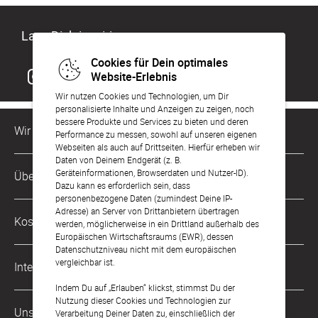
Lass Dich inspirieren
Cookies für Dein optimales
Website-Erlebnis
Wir nutzen Cookies und Technologien, um Dir
personalisierte Inhalte und Anzeigen zu zeigen, noch
bessere Produkte und Services zu bieten und deren
Wir sind für Dich da
Performance zu messen, sowohl auf unseren eigenen
Webseiten als auch auf Drittseiten. Hierfür erheben wir
Daten von Deinem Endgerät (z. B.
Kundenservice-Hotline
Geräteinformationen, Browserdaten und Nutzer-ID).
Über Uns
0221 956 725 10
Dazu kann es erforderlich sein, dass
Mo. - Fr. von 9 bis 17 Uhr
personenbezogene Daten (zumindest Deine IP-
Adresse) an Server von Drittanbietern übertragen
Philosophie
Kostenlose Services
werden, möglicherweise in ein Drittland außerhalb des
kontakt@sendmoments.de
Karriere
Europäischen Wirtschaftsraums (EWR), dessen
Datenschutzniveau nicht mit dem europäischen
Musterkarten
Impressum
vergleichbar ist.
International
Digitale Fotoalben
AGB & Widerrufsrecht
Indem Du auf „Erlauben“ klickst, stimmst Du der
Nutzung dieser Cookies und Technologien zur
Österreich
Digitale Gästelisten
Unsere Zahlungsarten
Zahlung & Versand
Verarbeitung Deiner Daten zu, einschließlich der