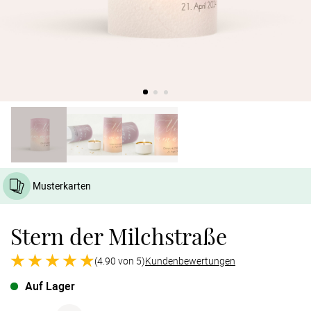
Verlobung
Junggesel
Musterkarten
Stern der Milchstraße
(4.90 von 5)
Kundenbewertungen
Auf Lager