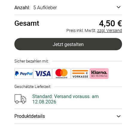
Anzahl:
5 Aufkleber
Vertikal
Horizontal
80x110 mm
110x80 mm
4,50 €
Gesamt
5 Aufkleber
à 0,90 €
Preis inkl. MwSt.
zzgl. Versand
10 Aufkleber
à 0,85 €
Jetzt gestalten
15 Aufkleber
à 0,80 €
Sicher bezahlen mit:
20 Aufkleber
à 0,75 €
25 Aufkleber
à 0,70 €
Geschätzte Lieferzeit
:
30 Aufkleber
à 0,68 €
Standard:
Versand vorauss. am
12.08.2026
35 Aufkleber
à 0,66 €
Produktdetails
40 Aufkleber
à 0,64 €
Papiertyp
:
Aufkleber