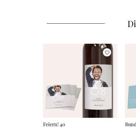
Di
Feiern! 40
Run