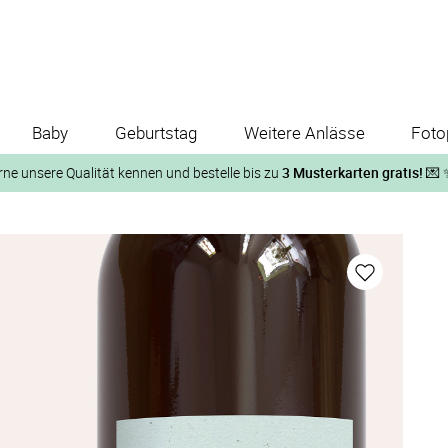
Baby
Geburtstag
Weitere Anlässe
Foto
rne unsere Qualität kennen und bestelle bis zu
3 Musterkarten gratis!
💌 
Und so geht‘s:
1. Wähle bis zu 3 Kartendesigns
ose Musterkarte“
 auf der jeweiligen Produktseite und lasse Dir die Karten koste