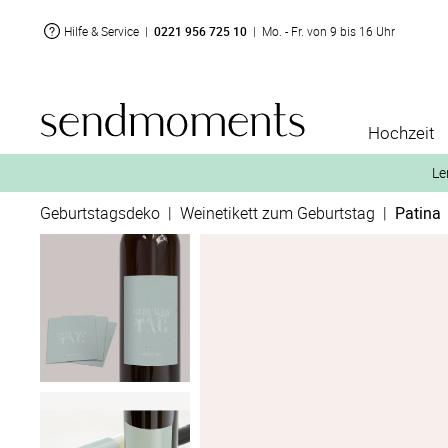
Hilfe & Service
|
0221 956 725 10
|
Mo. - Fr. von 9 bis 16 Uhr
Hochzeit
Le
Geburtstagsdeko
|
Weinetikett zum Geburtstag
|
Patina
2. Aktiviere „kostenl