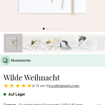
Verlobung
Junggesel
Musterkarten
Wilde Weihnacht
(4.75 von 5)
Kundenbewertungen
Auf Lager