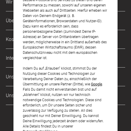
Wir sind für Dich da
Performance zu messen, sowohl auf unseren eigenen
Webseiten als auch auf Drittseiten. Hierfür erheben wir
Daten von Deinem Endgerät (z. B.
Kundenservice-Hotline
Über Uns
Geräteinformationen, Browserdaten und Nutzer-ID).
0221 956 725 10
Dazu kann es erforderlich sein, dass
Mo. - Fr. von 9 bis 17 Uhr
personenbezogene Daten (zumindest Deine IP-
Philosophie
Adresse) an Server von Drittanbietern übertragen
Kostenlose Services
werden, möglicherweise in ein Drittland außerhalb des
kontakt@sendmoments.de
Karriere
Europäischen Wirtschaftsraums (EWR), dessen
Datenschutzniveau nicht mit dem europäischen
Musterkarten
Impressum
International
vergleichbar ist.
Digitale Fotoalben
AGB & Widerrufsrecht
Indem Du auf „Erlauben“ klickst, stimmst Du der
Österreich
Nutzung dieser Cookies und Technologien zur
Digitale Gästelisten
Unsere Zahlungsarten
Zahlung & Versand
Verarbeitung Deiner Daten zu, einschließlich der
Schweiz
Übermittlung an unsere Partner (Dritte), wie
Google
.
FAQ & Hilfe
Datenschutz
Falls Du damit nicht einverstanden bist und auf
Frankreich
„Ablehnen“ klickst, nutzen wir nur technisch
Unsere Partner
Barrierefreiheitserklärung
notwendige Cookies und Technologien. Diese sind
erforderlich, um Dir unsere Seiten sicher und
LLM's
zuverlässig zur Verfügung zu stellen. All dies
geschieht nur mit Deiner Einwilligung. Du kannst
Deine Einwilligung jederzeit ändern oder widerrufen.
Alle Details findest Du in unserer