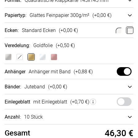
Format
:
Quadra­tische Klappkarte 145x145 mm
Papiertyp
:
Glattes Fein­papier 300g/m²
(+
0,00 €
)
Ecken
:
Standard Ecken
(+
0,00 €
)
Veredelung
:
Goldfolie
(+
0,50 €
)
Anhänger
Anhänger mit Band
(+
0,88 €
)
Bänder
:
Juteband
(+
0,00 €
)
Einlegeblatt
mit Einlegeblatt
(+
0,70 €
)
Anzahl:
10 Stück
46,30 €
Gesamt