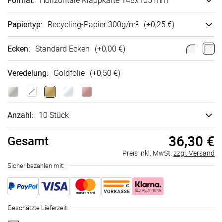
Format
:
Ho­ri­zon­tale Klappkarte 148x105 mm
Papiertyp
:
Recycling-Papier 300g/m²
(+
0,25 €
)
Ecken
:
Standard Ecken
(+
0,00 €
)
Veredelung
:
Goldfolie
(+
0,50 €
)
Anzahl:
10 Stück
36,30 €
Gesamt
Preis inkl. MwSt.
zzgl. Versand
Sicher bezahlen mit:
Geschätzte Lieferzeit
: