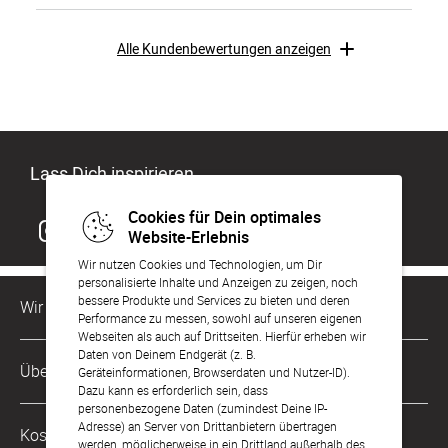
Alle Kundenbewertungen anzeigen
Lass Dich inspirieren
Cookies für Dein optimales
Website-Erlebnis
Wir nutzen Cookies und Technologien, um Dir
personalisierte Inhalte und Anzeigen zu zeigen, noch
bessere Produkte und Services zu bieten und deren
Wir sind für Dich da
Performance zu messen, sowohl auf unseren eigenen
Webseiten als auch auf Drittseiten. Hierfür erheben wir
Daten von Deinem Endgerät (z. B.
Kundenservice-Hotline
Über Uns
Geräteinformationen, Browserdaten und Nutzer-ID).
0221 956 725 10
Dazu kann es erforderlich sein, dass
Mo. - Fr. von 9 bis 17 Uhr
personenbezogene Daten (zumindest Deine IP-
Philosophie
Adresse) an Server von Drittanbietern übertragen
Kostenlose Services
werden, möglicherweise in ein Drittland außerhalb des
kontakt@sendmoments.de