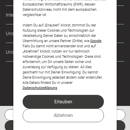
Karriere
Europäischen Wirtschaftsraums (EWR), dessen
Datenschutzniveau nicht mit dem europäischen
Musterkarten
Impressum
International
vergleichbar ist.
Digitale Fotoalben
AGB & Widerrufsrecht
Indem Du auf „Erlauben“ klickst, stimmst Du der
Österreich
Nutzung dieser Cookies und Technologien zur
Digitale Gästelisten
Unsere Zahlungsarten
Zahlung & Versand
Verarbeitung Deiner Daten zu, einschließlich der
Schweiz
Übermittlung an unsere Partner (Dritte), wie
Google
.
FAQ & Hilfe
Datenschutz
Falls Du damit nicht einverstanden bist und auf
Frankreich
„Ablehnen“ klickst, nutzen wir nur technisch
Unsere Partner
Barrierefreiheitserklärung
notwendige Cookies und Technologien. Diese sind
erforderlich, um Dir unsere Seiten sicher und
LLM's
zuverlässig zur Verfügung zu stellen. All dies
geschieht nur mit Deiner Einwilligung. Du kannst
Deine Einwilligung jederzeit ändern oder widerrufen.
Alle Details findest Du in unserer
Datenschutzerklärung
.
Erlauben
Feier den Moment.
Kostenlose Musterkarte
Ablehnen
© sendmoments Studio GmbH 2026
Jetzt gestalten