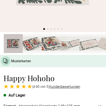
Verlobung
Junggesel
Musterkarten
Happy Hohoho
(4.90 von 5)
Kundenbewertungen
Auf Lager