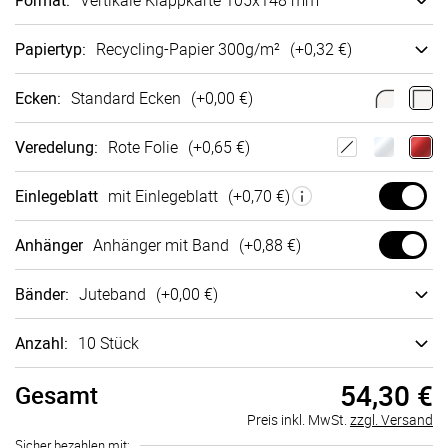
Format
:
Vertikale Klappkarte 105x148 mm
Papiertyp
:
Recycling-Papier 300g/m²
(+
0,32 €
)
Ecken
:
Standard Ecken
(+
0,00 €
)
Veredelung
:
Rote Folie
(+
0,65 €
)
Einlegeblatt
mit Einlegeblatt
(+
0,70 €
)
Anhänger
Anhänger mit Band
(+
0,88 €
)
Bänder
:
Juteband
(+
0,00 €
)
Anzahl:
10 Stück
54,30 €
Gesamt
Preis inkl. MwSt.
zzgl. Versand
Sicher bezahlen mit: