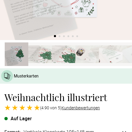
Verlobung
Junggesel
Musterkarten
Weihnachtlich illustriert
(4.90 von 5)
Kundenbewertungen
Auf Lager