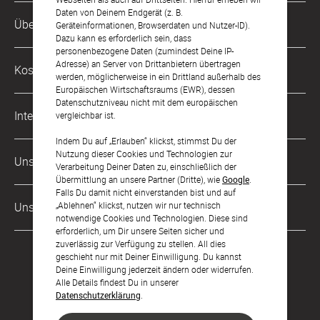
Daten von Deinem Endgerät (z. B.
Kundenservice-Hotline
Über Uns
Geräteinformationen, Browserdaten und Nutzer-ID).
0221 956 725 10
Dazu kann es erforderlich sein, dass
Mo. - Fr. von 9 bis 17 Uhr
personenbezogene Daten (zumindest Deine IP-
Philosophie
Adresse) an Server von Drittanbietern übertragen
Kostenlose Services
werden, möglicherweise in ein Drittland außerhalb des
kontakt@sendmoments.de
Karriere
Europäischen Wirtschaftsraums (EWR), dessen
Datenschutzniveau nicht mit dem europäischen
Musterkarten
Impressum
International
vergleichbar ist.
Digitale Fotoalben
AGB & Widerrufsrecht
Indem Du auf „Erlauben“ klickst, stimmst Du der
Österreich
Nutzung dieser Cookies und Technologien zur
Digitale Gästelisten
Unsere Zahlungsarten
Zahlung & Versand
Verarbeitung Deiner Daten zu, einschließlich der
Schweiz
Übermittlung an unsere Partner (Dritte), wie
Google
.
FAQ & Hilfe
Datenschutz
Falls Du damit nicht einverstanden bist und auf
Frankreich
„Ablehnen“ klickst, nutzen wir nur technisch
Unsere Partner
Barrierefreiheitserklärung
notwendige Cookies und Technologien. Diese sind
erforderlich, um Dir unsere Seiten sicher und
LLM's
zuverlässig zur Verfügung zu stellen. All dies
geschieht nur mit Deiner Einwilligung. Du kannst
Deine Einwilligung jederzeit ändern oder widerrufen.
Alle Details findest Du in unserer
Datenschutzerklärung
.