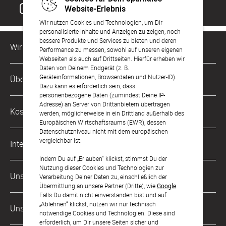
Website-Erlebnis
Wir nutzen Cookies und Technologien, um Dir
personalisierte Inhalte und Anzeigen zu zeigen, noch
bessere Produkte und Services zu bieten und deren
Wir sind für Dich da
Performance zu messen, sowohl auf unseren eigenen
Webseiten als auch auf Drittseiten. Hierfür erheben wir
Daten von Deinem Endgerät (z. B.
Kundenservice-Hotline
Geräteinformationen, Browserdaten und Nutzer-ID).
Über Uns
0221 956 725 10
Dazu kann es erforderlich sein, dass
Mo. - Fr. von 9 bis 17 Uhr
personenbezogene Daten (zumindest Deine IP-
Adresse) an Server von Drittanbietern übertragen
Philosophie
Kostenlose Services
werden, möglicherweise in ein Drittland außerhalb des
kontakt@sendmoments.de
Karriere
Europäischen Wirtschaftsraums (EWR), dessen
Datenschutzniveau nicht mit dem europäischen
Musterkarten
Impressum
vergleichbar ist.
International
Digitale Fotoalben
AGB & Widerrufsrecht
Indem Du auf „Erlauben“ klickst, stimmst Du der
Nutzung dieser Cookies und Technologien zur
Österreich
Digitale Gästelisten
Unsere Zahlungsarten
Zahlung & Versand
Verarbeitung Deiner Daten zu, einschließlich der
Übermittlung an unsere Partner (Dritte), wie
Google
.
Schweiz
FAQ & Hilfe
Datenschutz
Falls Du damit nicht einverstanden bist und auf
„Ablehnen“ klickst, nutzen wir nur technisch
Frankreich
Unsere Partner
Barrierefreiheitserklärung
notwendige Cookies und Technologien. Diese sind
erforderlich, um Dir unsere Seiten sicher und