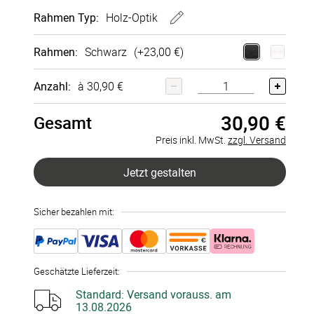
Rahmen
Typ:
Holz-Optik
Wandbild
Wandbild
30x40 cm
20x30 cm
Kein Rahmen
Rahmen
:
Schwarz
(+
23,00 €
)
Poster
Lein­wand
Acryl-Glas
Alu-Dibond
Fineart
Direkt­
+
7,90 €
+
26,90 €
druck
+
39,90 €
Holz-Optik
Anzahl:
à 30,90 €
+
38,90 €
30,90 €
Gesamt
Preis inkl. MwSt.
zzgl. Versand
Jetzt gestalten
Sicher bezahlen mit:
Geschätzte Lieferzeit
:
Standard:
Versand vorauss. am
13.08.2026