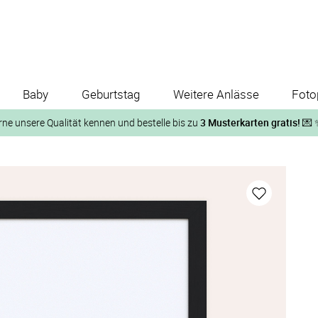
Baby
Geburtstag
Weitere Anlässe
Foto
rne unsere Qualität kennen und bestelle bis zu
3 Musterkarten gratis!
💌 
Und so geht‘s:
1. Wähle bis zu 3 Kartendesigns
ose Musterkarte“
 auf der jeweiligen Produktseite und lasse Dir die Karten koste