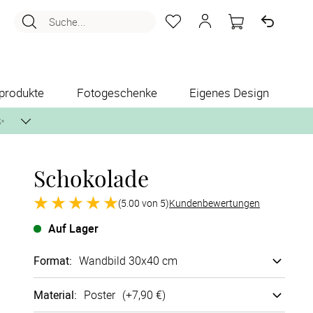
Suche...
produkte
Fotogeschenke
Eigenes Design
✨
Schokolade
nlos per Post zusenden.
(5.00 von 5)
Kundenbewertungen
Auf Lager
Format
:
Wandbild 30x40 cm
Material
:
Poster
(+
7,90 €
)