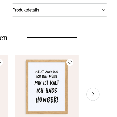
Produktdetails
Je nach Einrichtungsstil und gewünschtem Look
stehen Dir verschiedene Wandbildarten zur Auswahl:
eine hochwertige Leinwand auf Holzkeilrahmen, ein
len
edles Poster, ein Wandbild auf Acryl-Glas mit
leuchtenden Farben und besonderer Tiefenwirkung
oder ein modernes Alu-Dibond Wandbild, bei dem
Deine Gestaltung in gestochen scharfen Details auf
eine stabile Aluminiumverbundplatte aufgebracht
wird. Je nach gewähltem Material bieten wir
verschiedene elegante Rahmenoptionen in Holz-
Optik. Bitte beachte, dass das Endformat immer das
angegebene Format ist. Sprich bei einem Poster mit
Rahmen, ist das Poster ca. 2cm kleiner. Auch bei den
Formaten hast Du die Wahl zwischen
unterschiedlichen quadratischen und rechteckigen
Größen – passend für jedes Motiv und jeden Raum.
Alle Wandbilder werden mit höchster Sorgfalt
hergestellt und kommen mit praktischer Aufhängung
zu Dir nach Hause.