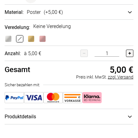
Material
:
Poster
(+
5,00 €
)
Keine Veredelung
Veredelung
:
Anzahl:
à 5,00 €
5,00 €
Gesamt
Preis inkl. MwSt.
zzgl. Versand
Sicher bezahlen mit:
Produktdetails
Je nach Einrichtungsstil und gewünschtem Look stehen Dir
verschiedene Wandbildarten zur Auswahl: eine hochwertige