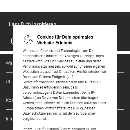
Lass Dich inspirieren
Cookies für Dein optimales
Website-Erlebnis
Wir nutzen Cookies und Technologien, um Dir
personalisierte Inhalte und Anzeigen zu zeigen, noch
bessere Produkte und Services zu bieten und deren
Wir sind für Dich da
Performance zu messen, sowohl auf unseren eigenen
Webseiten als auch auf Drittseiten. Hierfür erheben wir
Daten von Deinem Endgerät (z. B.
Kundenservice-Hotline
Über Uns
Geräteinformationen, Browserdaten und Nutzer-ID).
0221 956 725 10
Dazu kann es erforderlich sein, dass
Mo. - Fr. von 9 bis 17 Uhr
personenbezogene Daten (zumindest Deine IP-
Philosophie
Adresse) an Server von Drittanbietern übertragen
Kostenlose Services
werden, möglicherweise in ein Drittland außerhalb des
kontakt@sendmoments.de
Karriere
Europäischen Wirtschaftsraums (EWR), dessen
Datenschutzniveau nicht mit dem europäischen
Musterkarten
Impressum
International
vergleichbar ist.
Digitale Fotoalben
AGB & Widerrufsrecht
Indem Du auf „Erlauben“ klickst, stimmst Du der