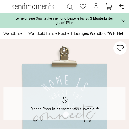
Lerne unsere Qualität kennen und bestelle bis zu
3 Musterkarten
gratis!
💌 ✨
Wandbilder
|
Wandbild für die Küche
|
Lustiges Wandbild “WiFi Helfer”
Und so geht‘s:
Vor der H
1. Wähle bis zu 3 Kartendesigns
 aus und gestalte sie nach Deinen 
2. Aktiviere „kostenlose Musterkarte“
 auf der jeweiligen 
Tag der H
Produktseite und lasse Dir die Karten kostenlos per Post zusenden.
Nach der 
Geschenke
Dieses Produkt ist momentan ausverkauft
Hochzeits