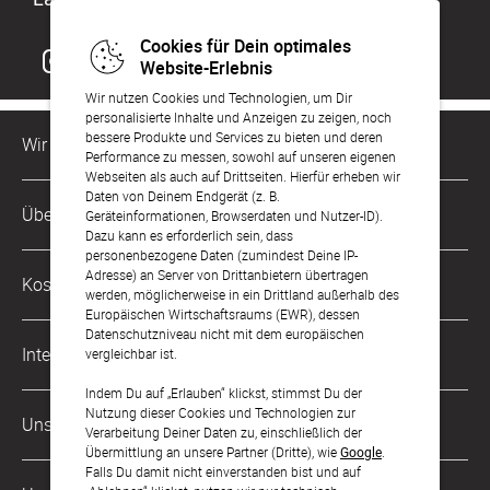
Cookies für Dein optimales
Website-Erlebnis
Wir nutzen Cookies und Technologien, um Dir
personalisierte Inhalte und Anzeigen zu zeigen, noch
bessere Produkte und Services zu bieten und deren
Wir sind für Dich da
Performance zu messen, sowohl auf unseren eigenen
Webseiten als auch auf Drittseiten. Hierfür erheben wir
Daten von Deinem Endgerät (z. B.
Kundenservice-Hotline
Über Uns
Geräteinformationen, Browserdaten und Nutzer-ID).
0221 956 725 10
Dazu kann es erforderlich sein, dass
Mo. - Fr. von 9 bis 17 Uhr
personenbezogene Daten (zumindest Deine IP-
Philosophie
Adresse) an Server von Drittanbietern übertragen
Kostenlose Services
werden, möglicherweise in ein Drittland außerhalb des
kontakt@sendmoments.de
Karriere
Europäischen Wirtschaftsraums (EWR), dessen
Datenschutzniveau nicht mit dem europäischen
Musterkarten
Impressum
International
vergleichbar ist.
Digitale Fotoalben
AGB & Widerrufsrecht
Indem Du auf „Erlauben“ klickst, stimmst Du der
Österreich
Nutzung dieser Cookies und Technologien zur
Digitale Gästelisten
Unsere Zahlungsarten
Zahlung & Versand
Verarbeitung Deiner Daten zu, einschließlich der
Schweiz
Übermittlung an unsere Partner (Dritte), wie
Google
.
FAQ & Hilfe
Datenschutz
Falls Du damit nicht einverstanden bist und auf
Frankreich