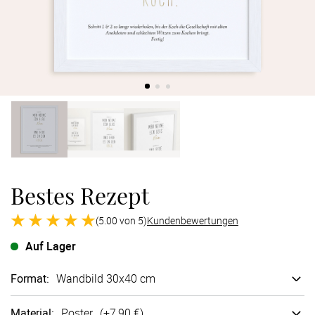
Verlobung
Junggesel
Bestes Rezept
(5.00 von 5)
Kundenbewertungen
Auf Lager
Format
:
Wandbild 30x40 cm
Material
:
Poster
(+
7,90 €
)