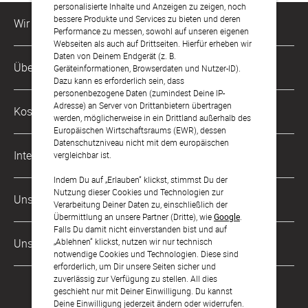
personalisierte Inhalte und Anzeigen zu zeigen, noch
bessere Produkte und Services zu bieten und deren
Wir sind für Dich da
Performance zu messen, sowohl auf unseren eigenen
Webseiten als auch auf Drittseiten. Hierfür erheben wir
Daten von Deinem Endgerät (z. B.
Kundenservice-Hotline
Über Uns
Geräteinformationen, Browserdaten und Nutzer-ID).
0221 956 725 10
Dazu kann es erforderlich sein, dass
Mo. - Fr. von 9 bis 17 Uhr
personenbezogene Daten (zumindest Deine IP-
Philosophie
Adresse) an Server von Drittanbietern übertragen
Kostenlose Services
werden, möglicherweise in ein Drittland außerhalb des
kontakt@sendmoments.de
Karriere
Europäischen Wirtschaftsraums (EWR), dessen
Datenschutzniveau nicht mit dem europäischen
Musterkarten
Impressum
International
vergleichbar ist.
Digitale Fotoalben
AGB & Widerrufsrecht
Indem Du auf „Erlauben“ klickst, stimmst Du der
Österreich
Nutzung dieser Cookies und Technologien zur
Digitale Gästelisten
Unsere Zahlungsarten
Zahlung & Versand
Verarbeitung Deiner Daten zu, einschließlich der
Schweiz
Übermittlung an unsere Partner (Dritte), wie
Google
.
FAQ & Hilfe
Datenschutz
Falls Du damit nicht einverstanden bist und auf
Frankreich
„Ablehnen“ klickst, nutzen wir nur technisch
Unsere Partner
Barrierefreiheitserklärung
notwendige Cookies und Technologien. Diese sind
erforderlich, um Dir unsere Seiten sicher und
LLM's
zuverlässig zur Verfügung zu stellen. All dies
geschieht nur mit Deiner Einwilligung. Du kannst
Deine Einwilligung jederzeit ändern oder widerrufen.