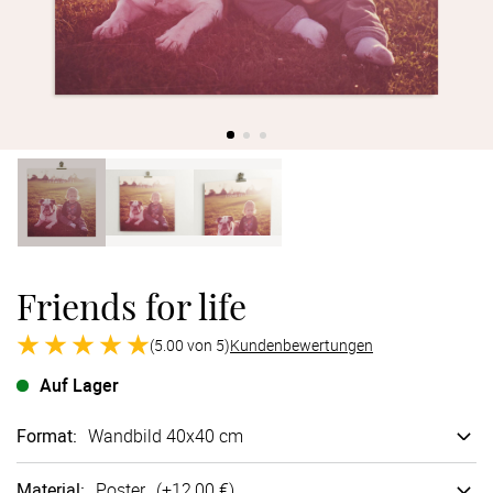
Verlobung
Junggesel
Friends for life
(5.00 von 5)
Kundenbewertungen
Auf Lager
Format
:
Wandbild 40x40 cm
Material
:
Poster
(+
12,00 €
)