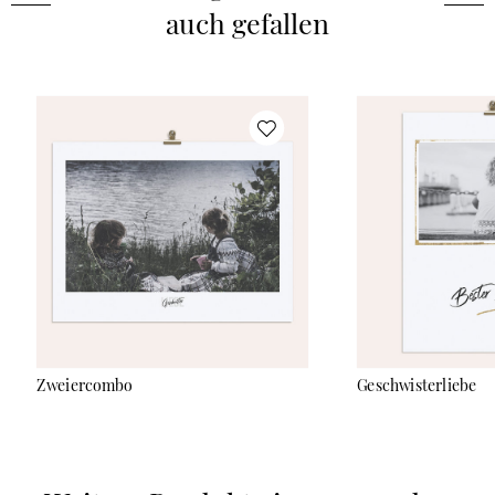
Tiefenwirkung oder ein modernes Alu-Dibond Wandbild, bei
auch gefallen
dem Deine Gestaltung in gestochen scharfen Details auf eine
stabile Aluminiumverbundplatte aufgebracht wird. Je nach
gewähltem Material bieten wir verschiedene elegante
Rahmenoptionen in Holz-Optik. Bitte beachte, dass das
Endformat immer das angegebene Format ist. Sprich bei einem
Poster mit Rahmen, ist das Poster ca. 2cm kleiner. Auch bei den
Formaten hast Du die Wahl zwischen unterschiedlichen
quadratischen und rechteckigen Größen – passend für jedes
Motiv und jeden Raum. Alle Wandbilder werden mit höchster
Sorgfalt hergestellt und kommen mit praktischer Aufhängung
zu Dir nach Hause.
Zweiercombo
Geschwisterliebe