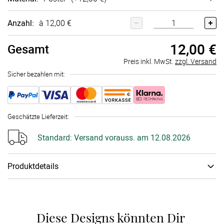
Anzahl:
à 12,00 €
12,00 €
Gesamt
Preis inkl. MwSt.
zzgl. Versand
Sicher bezahlen mit:
Geschätzte Lieferzeit
:
Standard:
Versand vorauss. am 12.08.2026
Produktdetails
Je nach Einrichtungsstil und gewünschtem Look stehen Dir
verschiedene Wandbildarten zur Auswahl: eine hochwertige
Leinwand auf Holzkeilrahmen, ein edles Poster, ein Wandbild
Diese Designs könnten Dir 
auf Acryl-Glas mit leuchtenden Farben und besonderer