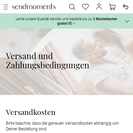
Lerne unsere Qualität kennen und bestelle bis zu
3 Musterkarten
gratis!
💌 ✨
Und so geht‘s:
Vor der H
1. Wähle bis zu 3 Kartendesigns
 aus und gestalte sie nach Deinen 
Versand und
2. Aktiviere „kostenlose Musterkarte“
 auf der jeweiligen 
Tag der H
Zahlungsbedingungen
Produktseite und lasse Dir die Karten kostenlos per Post zusenden.
Nach der 
Geschenke
Versandkosten
Hochzeits
Bitte beachte, dass die genauen Versandkosten abhängig von 
Deiner Bestellung sind: