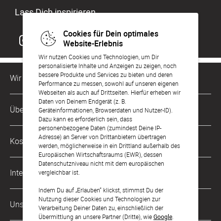
Lass Dich inspirieren
Cookies für Dein optimales
Website-Erlebnis
Wir nutzen Cookies und Technologien, um Dir
personalisierte Inhalte und Anzeigen zu zeigen, noch
bessere Produkte und Services zu bieten und deren
Wir sind für Dich da
Performance zu messen, sowohl auf unseren eigenen
Webseiten als auch auf Drittseiten. Hierfür erheben wir
Daten von Deinem Endgerät (z. B.
Kundenservice-Hotline
Über Uns
Geräteinformationen, Browserdaten und Nutzer-ID).
0221 956 725 10
Dazu kann es erforderlich sein, dass
Mo. - Fr. von 9 bis 17 Uhr
personenbezogene Daten (zumindest Deine IP-
Philosophie
Adresse) an Server von Drittanbietern übertragen
Kostenlose Services
werden, möglicherweise in ein Drittland außerhalb des
kontakt@sendmoments.de
Karriere
Europäischen Wirtschaftsraums (EWR), dessen
Datenschutzniveau nicht mit dem europäischen
Musterkarten
Impressum
International
vergleichbar ist.
Digitale Fotoalben
AGB & Widerrufsrecht
Indem Du auf „Erlauben“ klickst, stimmst Du der
Österreich
Nutzung dieser Cookies und Technologien zur
Digitale Gästelisten
Unsere Zahlungsarten
Zahlung & Versand
Verarbeitung Deiner Daten zu, einschließlich der
Schweiz
Übermittlung an unsere Partner (Dritte), wie
Google
.
FAQ & Hilfe
Datenschutz