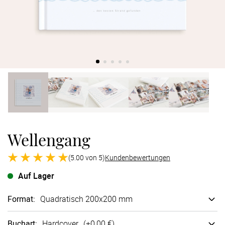
Verlobung
Junggesel
Wellengang
(5.00 von 5)
Kundenbewertungen
Auf Lager
Format
:
Quadratisch 200x200 mm
Buchart
:
Hard­cover
(+
0,00 €
)