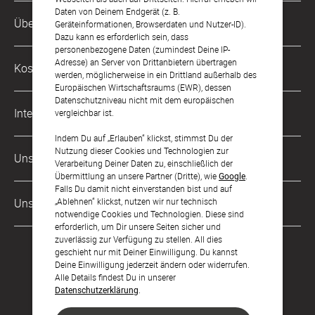
Daten von Deinem Endgerät (z. B.
Kundenservice-Hotline
Über Uns
Geräteinformationen, Browserdaten und Nutzer-ID).
0221 956 725 10
Dazu kann es erforderlich sein, dass
Mo. - Fr. von 9 bis 17 Uhr
personenbezogene Daten (zumindest Deine IP-
Philosophie
Adresse) an Server von Drittanbietern übertragen
Kostenlose Services
werden, möglicherweise in ein Drittland außerhalb des
kontakt@sendmoments.de
Karriere
Europäischen Wirtschaftsraums (EWR), dessen
Datenschutzniveau nicht mit dem europäischen
Musterkarten
Impressum
International
vergleichbar ist.
Digitale Fotoalben
AGB & Widerrufsrecht
Indem Du auf „Erlauben“ klickst, stimmst Du der
Österreich
Nutzung dieser Cookies und Technologien zur
Digitale Gästelisten
Unsere Zahlungsarten
Zahlung & Versand
Verarbeitung Deiner Daten zu, einschließlich der
Schweiz
Übermittlung an unsere Partner (Dritte), wie
Google
.
FAQ & Hilfe
Datenschutz
Falls Du damit nicht einverstanden bist und auf
Frankreich
„Ablehnen“ klickst, nutzen wir nur technisch
Unsere Partner
Barrierefreiheitserklärung
notwendige Cookies und Technologien. Diese sind
erforderlich, um Dir unsere Seiten sicher und
LLM's
zuverlässig zur Verfügung zu stellen. All dies
geschieht nur mit Deiner Einwilligung. Du kannst
Deine Einwilligung jederzeit ändern oder widerrufen.
Alle Details findest Du in unserer
Datenschutzerklärung
.