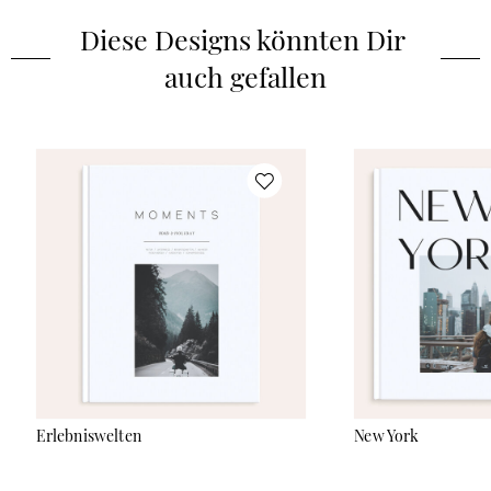
um lustige Schnappschüsse und besondere Erinnerungen für
Diese Designs könnten Dir 
die Ewigkeit festzuhalten.
auch gefallen
Erlebniswelten
New York