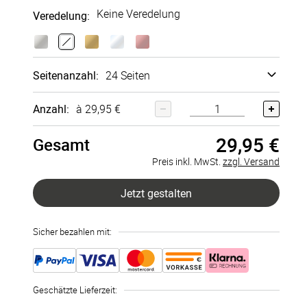
Keine Veredelung
Veredelung
:
Vertikal A4
Quadratisc
Horizontal
Quadratisc
h
A4
h
204x274
mm
300x300
274x192
200x200
Hard­cover
Echt­
mm
mm
mm
fotobuch
+
0,00 €
Seitenanzahl
:
24 Seiten
Layflat-
Bindung
+
9,00 €
24 Seiten
Anzahl:
à 29,95 €
29,95 €
26 Seiten
Gesamt
Preis inkl. MwSt.
zzgl. Versand
28 Seiten
Jetzt gestalten
30 Seiten
Sicher bezahlen mit:
32 Seiten
34 Seiten
Geschätzte Lieferzeit
:
36 Seiten