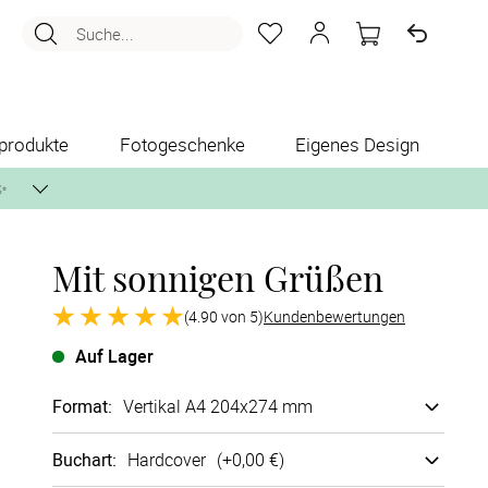
Suche...
produkte
Fotogeschenke
Eigenes Design
✨
Mit sonnigen Grüßen
nlos per Post zusenden.
(4.90 von 5)
Kundenbewertungen
Auf Lager
Format
:
Vertikal A4 204x274 mm
Buchart
:
Hard­cover
(+
0,00 €
)