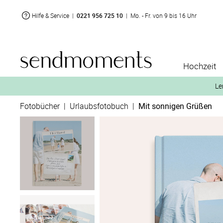
Hilfe & Service
|
0221 956 725 10
|
Mo. - Fr. von 9 bis 16 Uhr
Hochzeit
Le
Fotobücher
|
Urlaubsfotobuch
|
Mit sonnigen Grüßen
2. Aktiviere „kostenl