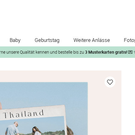
Baby
Geburtstag
Weitere Anlässe
Foto
rne unsere Qualität kennen und bestelle bis zu
3 Musterkarten gratis!
💌 
Und so geht‘s:
1. Wähle bis zu 3 Kartendesigns
ose Musterkarte“
 auf der jeweiligen Produktseite und lasse Dir die Karten koste