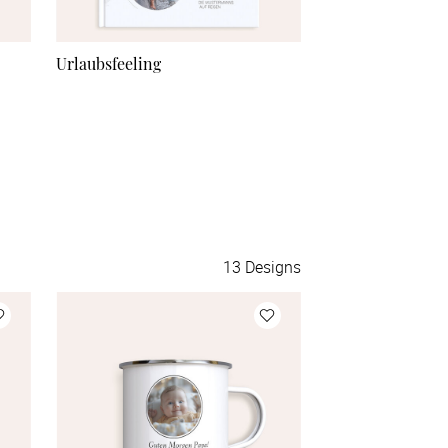
56 Seiten
Urlaubsfeeling
Sommerspaß
58 Seiten
60 Seiten
62 Seiten
64 Seiten
13
Designs
66 Seiten
68 Seiten
70 Seiten
72 Seiten