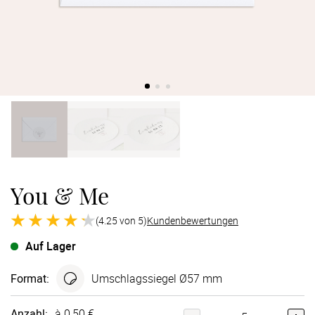
Verlobung
Junggesel
You & Me
(4.25 von 5)
Kundenbewertungen
Auf Lager
Format
:
Umschlagssiegel Ø57 mm
Anzahl:
à 0,50 €