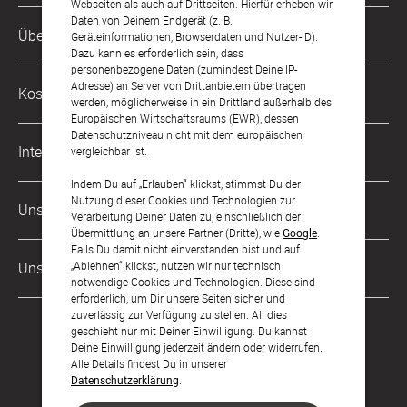
Webseiten als auch auf Drittseiten. Hierfür erheben wir
Daten von Deinem Endgerät (z. B.
Kundenservice-Hotline
Über Uns
Geräteinformationen, Browserdaten und Nutzer-ID).
0221 956 725 10
Dazu kann es erforderlich sein, dass
Mo. - Fr. von 9 bis 17 Uhr
personenbezogene Daten (zumindest Deine IP-
Philosophie
Adresse) an Server von Drittanbietern übertragen
Kostenlose Services
werden, möglicherweise in ein Drittland außerhalb des
kontakt@sendmoments.de
Karriere
Europäischen Wirtschaftsraums (EWR), dessen
Datenschutzniveau nicht mit dem europäischen
Musterkarten
Impressum
International
vergleichbar ist.
Digitale Fotoalben
AGB & Widerrufsrecht
Indem Du auf „Erlauben“ klickst, stimmst Du der
Österreich
Nutzung dieser Cookies und Technologien zur
Digitale Gästelisten
Unsere Zahlungsarten
Zahlung & Versand
Verarbeitung Deiner Daten zu, einschließlich der
Schweiz
Übermittlung an unsere Partner (Dritte), wie
Google
.
FAQ & Hilfe
Datenschutz
Falls Du damit nicht einverstanden bist und auf
Frankreich
„Ablehnen“ klickst, nutzen wir nur technisch
Unsere Partner
Barrierefreiheitserklärung
notwendige Cookies und Technologien. Diese sind
erforderlich, um Dir unsere Seiten sicher und
LLM's
zuverlässig zur Verfügung zu stellen. All dies
geschieht nur mit Deiner Einwilligung. Du kannst
Deine Einwilligung jederzeit ändern oder widerrufen.
Alle Details findest Du in unserer
Datenschutzerklärung
.