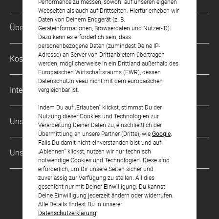
Performance zu messen, sowohl auf unseren eigenen
Webseiten als auch auf Drittseiten. Hierfür erheben wir
Daten von Deinem Endgerät (z. B.
Kundenservice-Hotline
Über Uns
Geräteinformationen, Browserdaten und Nutzer-ID).
0221 956 725 10
Dazu kann es erforderlich sein, dass
Mo. - Fr. von 9 bis 17 Uhr
personenbezogene Daten (zumindest Deine IP-
Philosophie
Adresse) an Server von Drittanbietern übertragen
Kostenlose Services
werden, möglicherweise in ein Drittland außerhalb des
kontakt@sendmoments.de
Karriere
Europäischen Wirtschaftsraums (EWR), dessen
Datenschutzniveau nicht mit dem europäischen
Musterkarten
Impressum
International
vergleichbar ist.
Digitale Fotoalben
AGB & Widerrufsrecht
Indem Du auf „Erlauben“ klickst, stimmst Du der
Österreich
Nutzung dieser Cookies und Technologien zur
Digitale Gästelisten
Unsere Zahlungsarten
Zahlung & Versand
Verarbeitung Deiner Daten zu, einschließlich der
Schweiz
Übermittlung an unsere Partner (Dritte), wie
Google
.
FAQ & Hilfe
Datenschutz
Falls Du damit nicht einverstanden bist und auf
Frankreich
„Ablehnen“ klickst, nutzen wir nur technisch
Unsere Partner
Barrierefreiheitserklärung
notwendige Cookies und Technologien. Diese sind
erforderlich, um Dir unsere Seiten sicher und
LLM's
zuverlässig zur Verfügung zu stellen. All dies
geschieht nur mit Deiner Einwilligung. Du kannst
Deine Einwilligung jederzeit ändern oder widerrufen.
Alle Details findest Du in unserer
Datenschutzerklärung
.