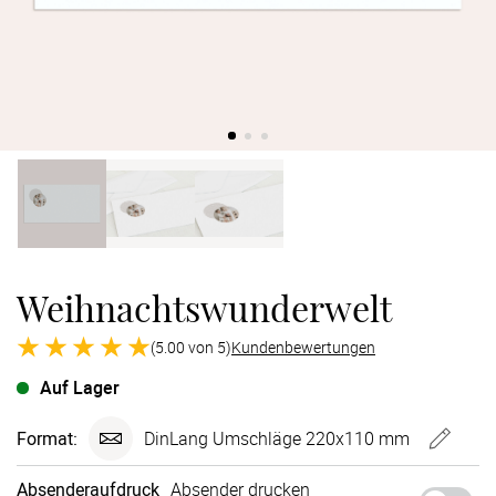
Verlobung
Junggesel
Weihnachtswunderwelt
(5.00 von 5)
Kundenbewertungen
Auf Lager
Format:
DinLang Umschläge 220x110 mm
Absenderaufdruck
Absender drucken