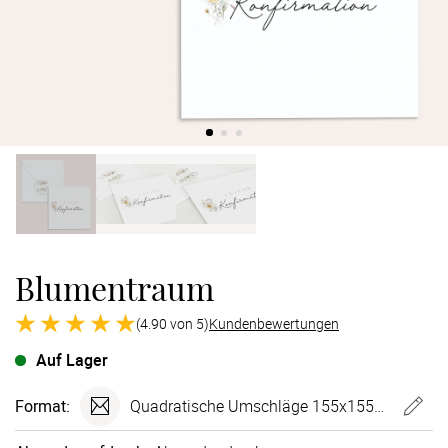
Verlobung
Junggesel
Blumentraum
(4.90 von 5)
Kundenbewertungen
Auf Lager
Format:
Quadratische Umschläge 155x155 mm