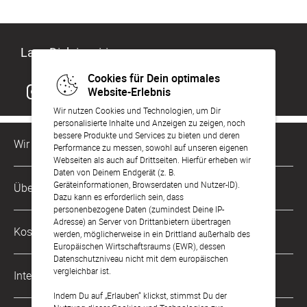
Lass Dich inspirieren
Cookies für Dein optimales
Website-Erlebnis
Wir nutzen Cookies und Technologien, um Dir
personalisierte Inhalte und Anzeigen zu zeigen, noch
bessere Produkte und Services zu bieten und deren
Wir sind für Dich da
Performance zu messen, sowohl auf unseren eigenen
Webseiten als auch auf Drittseiten. Hierfür erheben wir
Daten von Deinem Endgerät (z. B.
Kundenservice-Hotline
Geräteinformationen, Browserdaten und Nutzer-ID).
Über Uns
0221 956 725 10
Dazu kann es erforderlich sein, dass
Mo. - Fr. von 9 bis 17 Uhr
personenbezogene Daten (zumindest Deine IP-
Adresse) an Server von Drittanbietern übertragen
Philosophie
Kostenlose Services
werden, möglicherweise in ein Drittland außerhalb des
kontakt@sendmoments.de
Karriere
Europäischen Wirtschaftsraums (EWR), dessen
Datenschutzniveau nicht mit dem europäischen
Musterkarten
Impressum
vergleichbar ist.
International
Digitale Fotoalben
AGB & Widerrufsrecht
Indem Du auf „Erlauben“ klickst, stimmst Du der