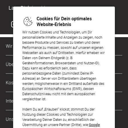
Lass Dich inspirieren
Cookies für Dein optimales
Website-Erlebnis
Wir nutzen Cookies und Technologien, um Dir
personalisierte Inhalte und Anzeigen zu zeigen, noch
bessere Produkte und Services zu bieten und deren
Wir sind für Dich da
Performance zu messen, sowohl auf unseren eigenen
Webseiten als auch auf Drittseiten. Hierfür erheben wir
Daten von Deinem Endgerät (z. B.
Kundenservice-Hotline
Geräteinformationen, Browserdaten und Nutzer-ID).
Über Uns
0221 956 725 10
Dazu kann es erforderlich sein, dass
Mo. - Fr. von 9 bis 17 Uhr
personenbezogene Daten (zumindest Deine IP-
Adresse) an Server von Drittanbietern übertragen
Philosophie
Kostenlose Services
werden, möglicherweise in ein Drittland außerhalb des
kontakt@sendmoments.de
Karriere
Europäischen Wirtschaftsraums (EWR), dessen
Datenschutzniveau nicht mit dem europäischen
Musterkarten
Impressum
vergleichbar ist.
International
Digitale Fotoalben
AGB & Widerrufsrecht
Indem Du auf „Erlauben“ klickst, stimmst Du der
Nutzung dieser Cookies und Technologien zur
Österreich
Digitale Gästelisten
Unsere Zahlungsarten
Zahlung & Versand
Verarbeitung Deiner Daten zu, einschließlich der
Übermittlung an unsere Partner (Dritte), wie
Google
.
Schweiz
FAQ & Hilfe