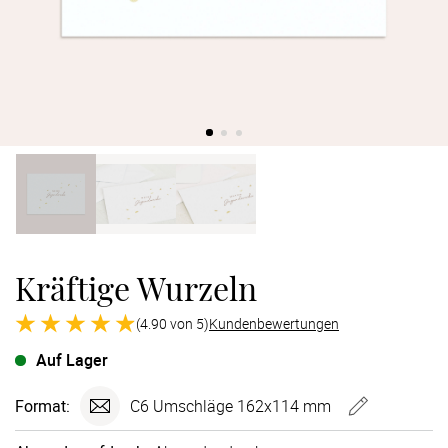
Verlobung
Junggesel
Kräftige Wurzeln
(4.90 von 5)
Kundenbewertungen
Auf Lager
Format:
C6 Umschläge 162x114 mm