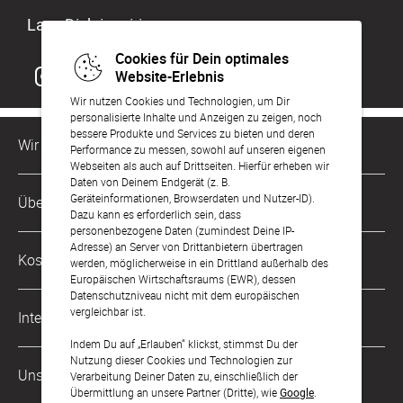
Lass Dich inspirieren
Cookies für Dein optimales
Website-Erlebnis
Wir nutzen Cookies und Technologien, um Dir
personalisierte Inhalte und Anzeigen zu zeigen, noch
bessere Produkte und Services zu bieten und deren
Wir sind für Dich da
Performance zu messen, sowohl auf unseren eigenen
Webseiten als auch auf Drittseiten. Hierfür erheben wir
Daten von Deinem Endgerät (z. B.
Kundenservice-Hotline
Geräteinformationen, Browserdaten und Nutzer-ID).
Über Uns
0221 956 725 10
Dazu kann es erforderlich sein, dass
Mo. - Fr. von 9 bis 17 Uhr
personenbezogene Daten (zumindest Deine IP-
Adresse) an Server von Drittanbietern übertragen
Philosophie
Kostenlose Services
werden, möglicherweise in ein Drittland außerhalb des
kontakt@sendmoments.de
Karriere
Europäischen Wirtschaftsraums (EWR), dessen
Datenschutzniveau nicht mit dem europäischen
Musterkarten
Impressum
vergleichbar ist.
International
Digitale Fotoalben
AGB & Widerrufsrecht
Indem Du auf „Erlauben“ klickst, stimmst Du der
Nutzung dieser Cookies und Technologien zur
Österreich
Digitale Gästelisten
Unsere Zahlungsarten
Zahlung & Versand
Verarbeitung Deiner Daten zu, einschließlich der
Übermittlung an unsere Partner (Dritte), wie
Google
.
Schweiz
FAQ & Hilfe