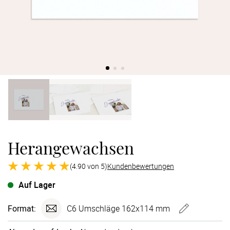
Verlobung
Junggesel
Herangewachsen
(4.90 von 5)
Kundenbewertungen
Auf Lager
Format:
C6 Umschläge 162x114 mm