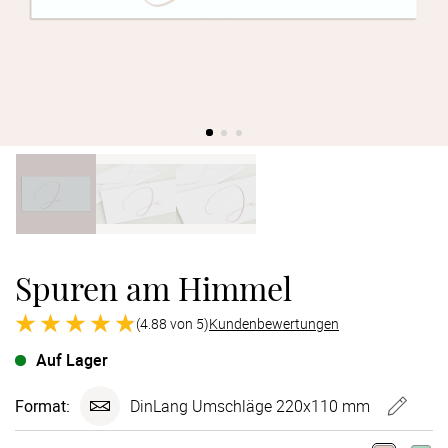
Verlobung
Junggesel
Spuren am Himmel
(4.88 von 5)
Kundenbewertungen
Auf Lager
Format:
DinLang Umschläge 220x110 mm