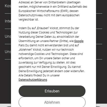
Adresse) an Server von Drittanbietern übertragen
Philosophie
Kostenlose Services
werden, möglicherweise in ein Drittland außerhalb des
kontakt@sendmoments.de
Karriere
Europäischen Wirtschaftsraums (EWR), dessen
Datenschutzniveau nicht mit dem europäischen
Musterkarten
Impressum
vergleichbar ist.
International
Digitale Fotoalben
AGB & Widerrufsrecht
Indem Du auf „Erlauben“ klickst, stimmst Du der
Nutzung dieser Cookies und Technologien zur
Österreich
Digitale Gästelisten
Unsere Zahlungsarten
Zahlung & Versand
Verarbeitung Deiner Daten zu, einschließlich der
Übermittlung an unsere Partner (Dritte), wie
Google
.
Schweiz
FAQ & Hilfe
Datenschutz
Falls Du damit nicht einverstanden bist und auf
„Ablehnen“ klickst, nutzen wir nur technisch
Frankreich
Unsere Partner
Barrierefreiheitserklärung
notwendige Cookies und Technologien. Diese sind
erforderlich, um Dir unsere Seiten sicher und
LLM's
zuverlässig zur Verfügung zu stellen. All dies
geschieht nur mit Deiner Einwilligung. Du kannst
Deine Einwilligung jederzeit ändern oder widerrufen.
Alle Details findest Du in unserer
Datenschutzerklärung
.
Erlauben
Feier den Moment.
Ablehnen