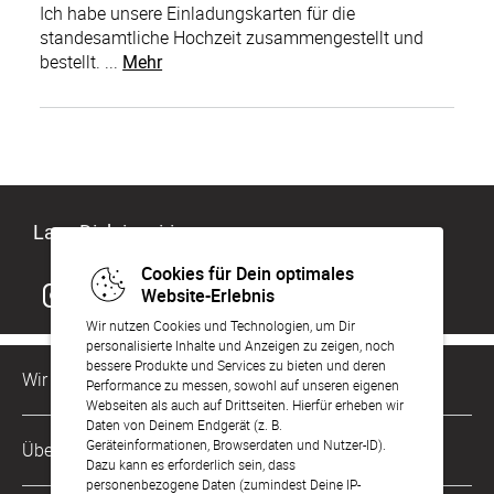
Ich habe unsere Einladungskarten für die
standesamtliche Hochzeit zusammengestellt und
bestellt. ...
Mehr
Lass Dich inspirieren
Cookies für Dein optimales
Website-Erlebnis
Wir nutzen Cookies und Technologien, um Dir
personalisierte Inhalte und Anzeigen zu zeigen, noch
bessere Produkte und Services zu bieten und deren
Wir sind für Dich da
Performance zu messen, sowohl auf unseren eigenen
Webseiten als auch auf Drittseiten. Hierfür erheben wir
Daten von Deinem Endgerät (z. B.
Kundenservice-Hotline
Geräteinformationen, Browserdaten und Nutzer-ID).
Über Uns
0221 956 725 10
Dazu kann es erforderlich sein, dass
Mo. - Fr. von 9 bis 17 Uhr
personenbezogene Daten (zumindest Deine IP-