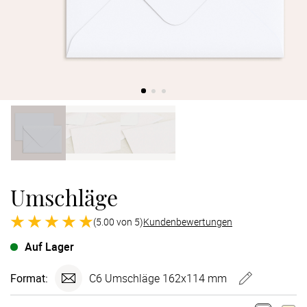
Verlobung
Junggesel
Umschläge
(5.00 von 5)
Kundenbewertungen
Auf Lager
Format:
C6 Umschläge 162x114 mm