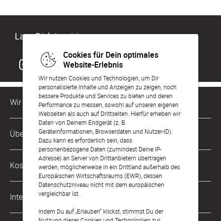
Lass Dich inspirieren
Cookies für Dein optimales
Website-Erlebnis
Wir nutzen Cookies und Technologien, um Dir
personalisierte Inhalte und Anzeigen zu zeigen, noch
bessere Produkte und Services zu bieten und deren
Wir sind für Dich da
Performance zu messen, sowohl auf unseren eigenen
Webseiten als auch auf Drittseiten. Hierfür erheben wir
Daten von Deinem Endgerät (z. B.
Kundenservice-Hotline
Geräteinformationen, Browserdaten und Nutzer-ID).
Über Uns
0221 956 725 10
Dazu kann es erforderlich sein, dass
Mo. - Fr. von 9 bis 17 Uhr
personenbezogene Daten (zumindest Deine IP-
Adresse) an Server von Drittanbietern übertragen
Philosophie
Kostenlose Services
werden, möglicherweise in ein Drittland außerhalb des
kontakt@sendmoments.de
Karriere
Europäischen Wirtschaftsraums (EWR), dessen
Datenschutzniveau nicht mit dem europäischen
Musterkarten
Impressum
vergleichbar ist.
International
Digitale Fotoalben
AGB & Widerrufsrecht
Indem Du auf „Erlauben“ klickst, stimmst Du der
Nutzung dieser Cookies und Technologien zur