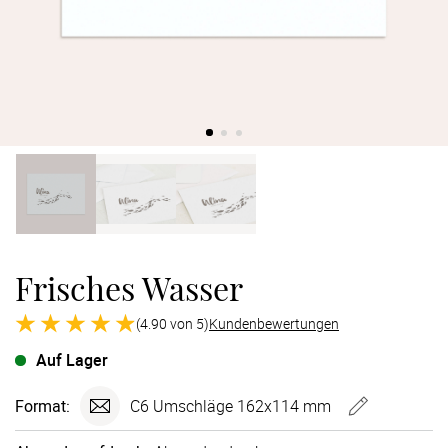
Verlobung
Junggesel
Frisches Wasser
(4.90 von 5)
Kundenbewertungen
Auf Lager
Format:
C6 Umschläge 162x114 mm