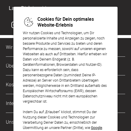
Lass Dich inspirieren
Cookies für Dein optimales
Website-Erlebnis
Wir nutzen Cookies und Technologien, um Dir
personalisierte Inhalte und Anzeigen zu zeigen, noch
bessere Produkte und Services zu bieten und deren
Wir sind für Dich da
Performance zu messen, sowohl auf unseren eigenen
Webseiten als auch auf Drittseiten. Hierfür erheben wir
Daten von Deinem Endgerät (z. B.
Kundenservice-Hotline
Geräteinformationen, Browserdaten und Nutzer-ID).
Über Uns
0221 956 725 10
Dazu kann es erforderlich sein, dass
Mo. - Fr. von 9 bis 17 Uhr
personenbezogene Daten (zumindest Deine IP-
Adresse) an Server von Drittanbietern übertragen
Philosophie
Kostenlose Services
werden, möglicherweise in ein Drittland außerhalb des
kontakt@sendmoments.de
Karriere
Europäischen Wirtschaftsraums (EWR), dessen
Datenschutzniveau nicht mit dem europäischen
Musterkarten
Impressum
vergleichbar ist.
International
Digitale Fotoalben
AGB & Widerrufsrecht
Indem Du auf „Erlauben“ klickst, stimmst Du der
Nutzung dieser Cookies und Technologien zur
Österreich
Digitale Gästelisten
Unsere Zahlungsarten
Zahlung & Versand
Verarbeitung Deiner Daten zu, einschließlich der
Übermittlung an unsere Partner (Dritte), wie
Google
.
Schweiz
FAQ & Hilfe