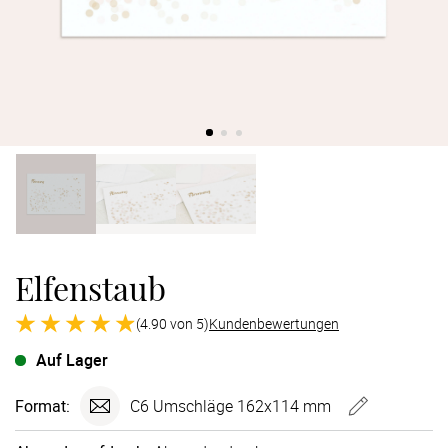
Verlobung
Junggesel
Elfenstaub
(4.90 von 5)
Kundenbewertungen
Auf Lager
Format:
C6 Umschläge 162x114 mm