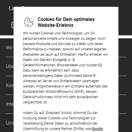
Lass Dich inspirieren
Cookies für Dein optimales
Website-Erlebnis
Wir nutzen Cookies und Technologien, um Dir
personalisierte Inhalte und Anzeigen zu zeigen, noch
bessere Produkte und Services zu bieten und deren
Wir sind für Dich da
Performance zu messen, sowohl auf unseren eigenen
Webseiten als auch auf Drittseiten. Hierfür erheben wir
Daten von Deinem Endgerät (z. B.
Kundenservice-Hotline
Geräteinformationen, Browserdaten und Nutzer-ID).
Über Uns
0221 956 725 10
Dazu kann es erforderlich sein, dass
Mo. - Fr. von 9 bis 17 Uhr
personenbezogene Daten (zumindest Deine IP-
Adresse) an Server von Drittanbietern übertragen
Philosophie
Kostenlose Services
werden, möglicherweise in ein Drittland außerhalb des
kontakt@sendmoments.de
Karriere
Europäischen Wirtschaftsraums (EWR), dessen
Datenschutzniveau nicht mit dem europäischen
Musterkarten
Impressum
vergleichbar ist.
International
Digitale Fotoalben
AGB & Widerrufsrecht
Indem Du auf „Erlauben“ klickst, stimmst Du der
Nutzung dieser Cookies und Technologien zur
Österreich
Digitale Gästelisten
Unsere Zahlungsarten
Zahlung & Versand
Verarbeitung Deiner Daten zu, einschließlich der
Übermittlung an unsere Partner (Dritte), wie
Google
.
Schweiz
FAQ & Hilfe