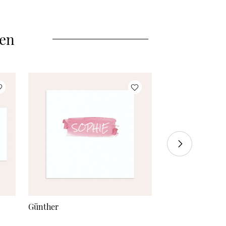
len
Günther
Knobelfrage