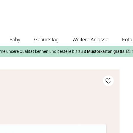
Baby
Geburtstag
Weitere Anlässe
Foto
rne unsere Qualität kennen und bestelle bis zu
3 Musterkarten gratis!
💌 
Und so geht‘s:
1. Wähle bis zu 3 Kartendesigns
ose Musterkarte“
 auf der jeweiligen Produktseite und lasse Dir die Karten koste