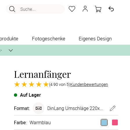
Suche...
produkte
Fotogeschenke
Eigenes Design
✨
Lernanfänger
nlos per Post zusenden.
(4.90 von 5)
Kundenbewertungen
Auf Lager
Format:
DinLang Umschläge 220x110 mm
Farbe
:
Warmblau