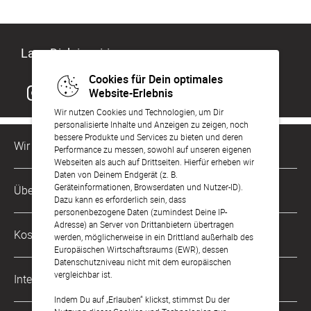
Lass Dich inspirieren
Cookies für Dein optimales
Website-Erlebnis
Wir nutzen Cookies und Technologien, um Dir
personalisierte Inhalte und Anzeigen zu zeigen, noch
bessere Produkte und Services zu bieten und deren
Wir sind für Dich da
Performance zu messen, sowohl auf unseren eigenen
Webseiten als auch auf Drittseiten. Hierfür erheben wir
Daten von Deinem Endgerät (z. B.
Kundenservice-Hotline
Geräteinformationen, Browserdaten und Nutzer-ID).
Über Uns
0221 956 725 10
Dazu kann es erforderlich sein, dass
Mo. - Fr. von 9 bis 17 Uhr
personenbezogene Daten (zumindest Deine IP-
Adresse) an Server von Drittanbietern übertragen
Philosophie
Kostenlose Services
werden, möglicherweise in ein Drittland außerhalb des
kontakt@sendmoments.de
Karriere
Europäischen Wirtschaftsraums (EWR), dessen
Datenschutzniveau nicht mit dem europäischen
Musterkarten
Impressum
vergleichbar ist.
International
Digitale Fotoalben
AGB & Widerrufsrecht
Indem Du auf „Erlauben“ klickst, stimmst Du der