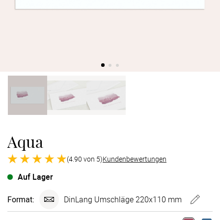
Verlobung
Junggesel
Aqua
(4.90 von 5)
Kundenbewertungen
Auf Lager
Format:
DinLang Umschläge 220x110 mm