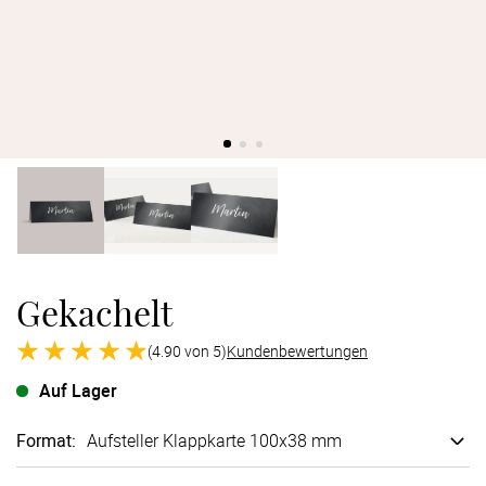
Verlobung
Junggesel
Gekachelt
(4.90 von 5)
Kundenbewertungen
Auf Lager
Format
:
Aufsteller Klappkarte 100x38 mm