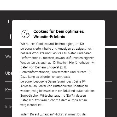
Lass Dich inspirieren
Cookies für Dein optimales
Website-Erlebnis
Wir nutzen Cookies und Technologien, um Dir
personalisierte Inhalte und Anzeigen zu zeigen, noch
bessere Produkte und Services zu bieten und deren
Wir sind für Dich da
Performance zu messen, sowohl auf unseren eigenen
Webseiten als auch auf Drittseiten. Hierfür erheben wir
Daten von Deinem Endgerät (z. B.
Kundenservice-Hotline
Geräteinformationen, Browserdaten und Nutzer-ID).
Über Uns
0221 956 725 10
Dazu kann es erforderlich sein, dass
Mo. - Fr. von 9 bis 17 Uhr
personenbezogene Daten (zumindest Deine IP-
Adresse) an Server von Drittanbietern übertragen
Philosophie
Kostenlose Services
werden, möglicherweise in ein Drittland außerhalb des
kontakt@sendmoments.de
Karriere
Europäischen Wirtschaftsraums (EWR), dessen
Datenschutzniveau nicht mit dem europäischen
Musterkarten
Impressum
vergleichbar ist.
International
Digitale Fotoalben
AGB & Widerrufsrecht
Indem Du auf „Erlauben“ klickst, stimmst Du der