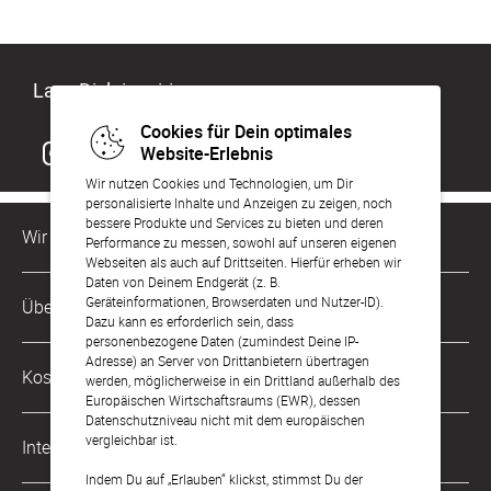
Lass Dich inspirieren
Cookies für Dein optimales
Website-Erlebnis
Wir nutzen Cookies und Technologien, um Dir
personalisierte Inhalte und Anzeigen zu zeigen, noch
bessere Produkte und Services zu bieten und deren
Wir sind für Dich da
Performance zu messen, sowohl auf unseren eigenen
Webseiten als auch auf Drittseiten. Hierfür erheben wir
Daten von Deinem Endgerät (z. B.
Kundenservice-Hotline
Geräteinformationen, Browserdaten und Nutzer-ID).
Über Uns
0221 956 725 10
Dazu kann es erforderlich sein, dass
Mo. - Fr. von 9 bis 17 Uhr
personenbezogene Daten (zumindest Deine IP-
Adresse) an Server von Drittanbietern übertragen
Philosophie
Kostenlose Services
werden, möglicherweise in ein Drittland außerhalb des
kontakt@sendmoments.de
Karriere
Europäischen Wirtschaftsraums (EWR), dessen
Datenschutzniveau nicht mit dem europäischen
Musterkarten
Impressum
vergleichbar ist.
International
Digitale Fotoalben
AGB & Widerrufsrecht
Indem Du auf „Erlauben“ klickst, stimmst Du der