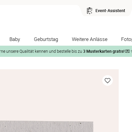
Event-Assistent
Baby
Geburtstag
Weitere Anlässe
Foto
rne unsere Qualität kennen und bestelle bis zu
3 Musterkarten gratis!
💌 
Und so geht‘s:
1. Wähle bis zu 3 Kartendesigns
ose Musterkarte“
 auf der jeweiligen Produktseite und lasse Dir die Karten koste