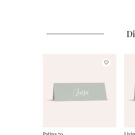
Di
Patina 70
Livi