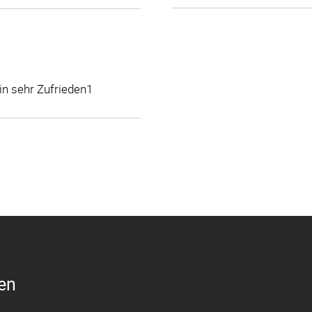
bin sehr Zufrieden1
ren