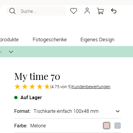
Suche...
produkte
Fotogeschenke
Eigenes Design
✨
My time 70
nlos per Post zusenden.
(4.75 von 5)
Kundenbewertungen
Auf Lager
Format
:
Tischkarte einfach 100x48 mm
Farbe
:
Melone