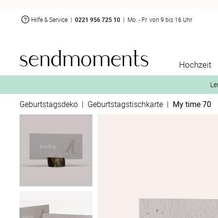
Hilfe & Service
|
0221 956 725 10
|
Mo. - Fr. von 9 bis 16 Uhr
Hochzeit
Le
Geburtstagsdeko
|
Geburtstagstischkarte
|
My time 70
2. Aktiviere „kostenl