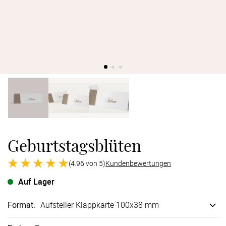
Verlobung
Junggesel
Geburtstagsblüten
(4.96 von 5)
Kundenbewertungen
Auf Lager
Format
:
Aufsteller Klappkarte 100x38 mm