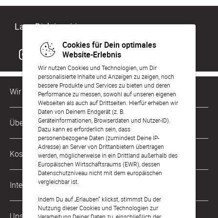
Lass Dich inspirieren
Cookies für Dein optimales
Website-Erlebnis
Wir nutzen Cookies und Technologien, um Dir
personalisierte Inhalte und Anzeigen zu zeigen, noch
bessere Produkte und Services zu bieten und deren
Wir sind für Dich da
Performance zu messen, sowohl auf unseren eigenen
Webseiten als auch auf Drittseiten. Hierfür erheben wir
Daten von Deinem Endgerät (z. B.
Kundenservice-Hotline
Geräteinformationen, Browserdaten und Nutzer-ID).
Über Uns
0221 956 725 10
Dazu kann es erforderlich sein, dass
Mo. - Fr. von 9 bis 17 Uhr
personenbezogene Daten (zumindest Deine IP-
Adresse) an Server von Drittanbietern übertragen
Philosophie
Kostenlose Services
werden, möglicherweise in ein Drittland außerhalb des
kontakt@sendmoments.de
Karriere
Europäischen Wirtschaftsraums (EWR), dessen
Datenschutzniveau nicht mit dem europäischen
Musterkarten
Impressum
vergleichbar ist.
International
Digitale Fotoalben
AGB & Widerrufsrecht
Indem Du auf „Erlauben“ klickst, stimmst Du der
Nutzung dieser Cookies und Technologien zur
Österreich
Digitale Gästelisten
Unsere Zahlungsarten
Zahlung & Versand
Verarbeitung Deiner Daten zu, einschließlich der