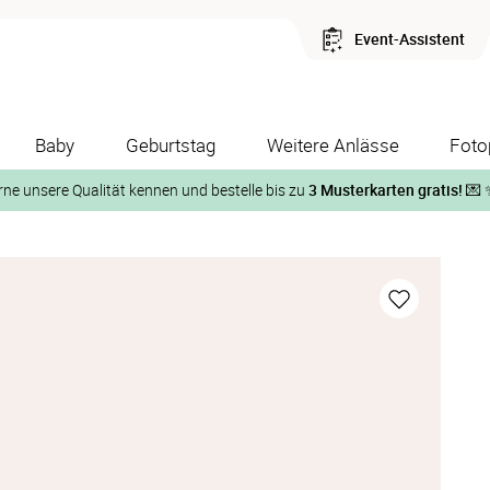
Event-Assistent
Baby
Geburtstag
Weitere Anlässe
Foto
rne unsere Qualität kennen und bestelle bis zu
3 Musterkarten gratis!
💌 
Und so geht‘s:
1. Wähle bis zu 3 Kartendesigns
ose Musterkarte“
 auf der jeweiligen Produktseite und lasse Dir die Karten koste