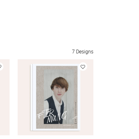
120 Stück
à 0,50 €
130 Stück
à 0,48 €
140 Stück
à 0,45 €
7
Designs
150 Stück
à 0,43 €
175 Stück
à 0,40 €
200 Stück
à 0,38 €
Mehr Karten
à 0,38 €