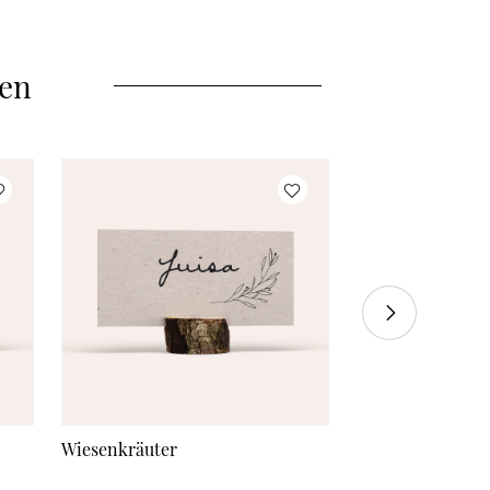
40 Stück
à 0,75 €
45 Stück
à 0,73 €
len
50 Stück
à 0,70 €
55 Stück
à 0,68 €
60 Stück
à 0,65 €
70 Stück
à 0,63 €
80 Stück
à 0,60 €
90 Stück
à 0,58 €
100 Stück
à 0,55 €
Wiesenkräuter
Freudestrahlen
110 Stück
à 0,53 €