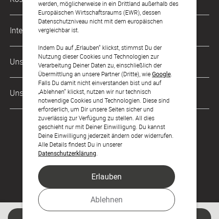
werden, möglicherweise in ein Drittland außerhalb des
kontakt@sendmoments.de
Karriere
Europäischen Wirtschaftsraums (EWR), dessen
Datenschutzniveau nicht mit dem europäischen
Musterkarten
Impressum
International
vergleichbar ist.
Digitale Fotoalben
AGB & Widerrufsrecht
Indem Du auf „Erlauben“ klickst, stimmst Du der
Österreich
Nutzung dieser Cookies und Technologien zur
Digitale Gästelisten
Unsere Zahlungsarten
Zahlung & Versand
Verarbeitung Deiner Daten zu, einschließlich der
Schweiz
Übermittlung an unsere Partner (Dritte), wie
Google
.
FAQ & Hilfe
Datenschutz
Falls Du damit nicht einverstanden bist und auf
Frankreich
„Ablehnen“ klickst, nutzen wir nur technisch
Unsere Partner
Barrierefreiheitserklärung
notwendige Cookies und Technologien. Diese sind
erforderlich, um Dir unsere Seiten sicher und
LLM's
zuverlässig zur Verfügung zu stellen. All dies
geschieht nur mit Deiner Einwilligung. Du kannst
Deine Einwilligung jederzeit ändern oder widerrufen.
Alle Details findest Du in unserer
Datenschutzerklärung
.
Erlauben
Feier den Moment.
Ablehnen
© sendmoments Studio GmbH 2026
Jetzt gestalten