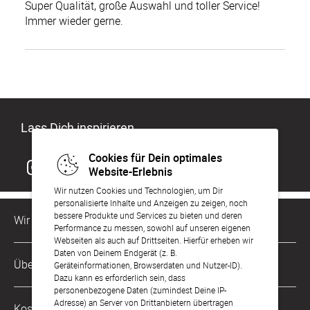
Super Qualität, große Auswahl und toller Service!
Immer wieder gerne.
Lass Dich inspirieren
Cookies für Dein optimales
Website-Erlebnis
Wir nutzen Cookies und Technologien, um Dir
personalisierte Inhalte und Anzeigen zu zeigen, noch
bessere Produkte und Services zu bieten und deren
Wir sind für Dich da
Performance zu messen, sowohl auf unseren eigenen
Webseiten als auch auf Drittseiten. Hierfür erheben wir
Daten von Deinem Endgerät (z. B.
Kundenservice-Hotline
Über Uns
Geräteinformationen, Browserdaten und Nutzer-ID).
0221 956 725 10
Dazu kann es erforderlich sein, dass
Mo. - Fr. von 9 bis 17 Uhr
personenbezogene Daten (zumindest Deine IP-
Philosophie
Adresse) an Server von Drittanbietern übertragen
Kostenlose Services