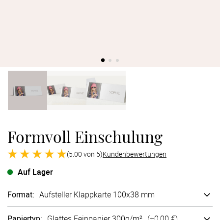
Verlobung
Junggesel
Formvoll Einschulung
(5.00 von 5)
Kundenbewertungen
Auf Lager
Format
:
Aufsteller Klappkarte 100x38 mm
Papiertyp
:
Glattes Fein­papier 300g/m²
(+
0,00 €
)