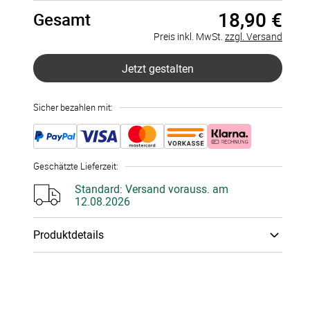
18,90 €
Gesamt
1 Tasse
à 18,90 €
Preis inkl. MwSt.
zzgl. Versand
2 Tassen
à 18,90 €
Jetzt gestalten
3 Tassen
à 18,90 €
Sicher bezahlen mit:
4 Tassen
à 18,90 €
5 Tassen
à 18,90 €
Geschätzte Lieferzeit
:
Mehr Tassen
à 18,90 €
Standard:
Versand vorauss. am
12.08.2026
Produktdetails
Material
:
Emaille Tasse
Unsere charmante Emaille-Tasse im Retro-Look lässt
den Tag mit einem Lächeln beginnen. Sie ist mit Foto,