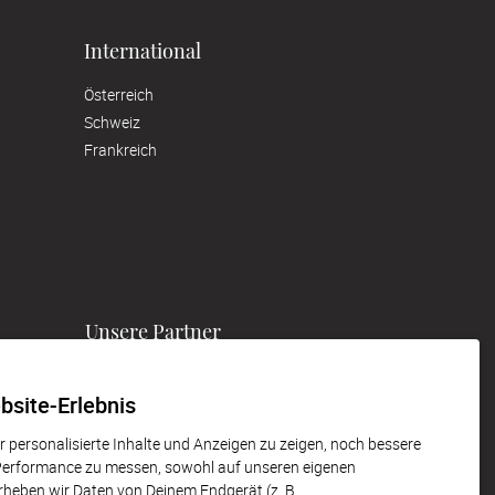
International
Österreich
Schweiz
Frankreich
Unsere Partner
bsite-Erlebnis
 personalisierte Inhalte und Anzeigen zu zeigen, noch bessere
 Performance zu messen, sowohl auf unseren eigenen
erheben wir Daten von Deinem Endgerät (z. B.