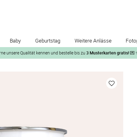
Baby
Geburtstag
Weitere Anlässe
Foto
rne unsere Qualität kennen und bestelle bis zu
3 Musterkarten gratis!
💌 
Und so geht‘s:
1. Wähle bis zu 3 Kartendesigns
ose Musterkarte“
 auf der jeweiligen Produktseite und lasse Dir die Karten koste