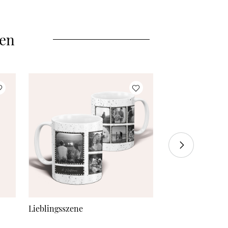
Namen oder Text personalisierbar, hat ein
Fassungsvermögen von 360 ml und einen
abgesetzten Rand aus Edelstahl. Um den
persönlichen und wertvollen Druck dauerhaft
len
strahlen zu lassen empfehlen wir, die Tasse von Hand
zu spülen. Sie ist für Kalt- oder Heißgetränke nutzbar,
aber nicht für die Mikrowelle oder Geschirrspüler
geeignet. Du möchtest mehrere Tassen mit
unterschiedlichen Namen? Kein Problem. Kontaktiere
hierfür einfach unseren Kundenservice unter der
Telefonnummer 089 215 44 175.
Lieblingsszene
Unser Morgen