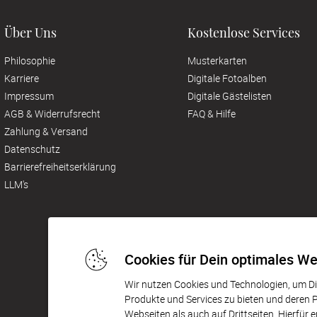
Über Uns
Kostenlose Services
Philosophie
Musterkarten
Karriere
Digitale Fotoalben
Impressum
Digitale Gästelisten
AGB & Widerrufsrecht
FAQ & Hilfe
Zahlung & Versand
Datenschutz
Barrierefreiheitserklärung
LLM's
Cookies für Dein optimales We
Wir nutzen Cookies und Technologien, um Dir
Produkte und Services zu bieten und deren
Webseiten als auch auf Drittseiten. Hierfür 