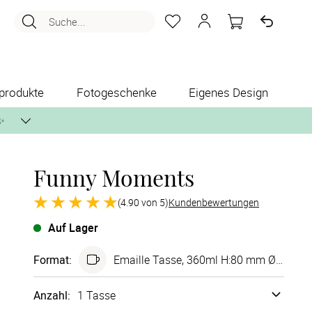
Suche...
produkte
Fotogeschenke
Eigenes Design
✨
Funny Moments
nlos per Post zusenden.
(4.90 von 5)
Kundenbewertungen
Auf Lager
Format
:
Emaille Tasse, 360ml H:80 mm Ø80 mm
Anzahl:
1 Tasse