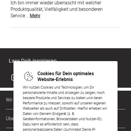
Ich bin immer wieder überrascht mit welcher
Produktqualität, Vielfäligkeit und besonderen
Service...
Mehr
Lass Dich inspirieren
Cookies für Dein optimales
Website-Erlebnis
Wir nutzen Cookies und Technologien, um Dir
personalisierte Inhalte und Anzeigen zu zeigen, noch
bessere Produkte und Services zu bieten und deren
Wir sind für Dich da
Performance zu messen, sowohl auf unseren eigenen
Webseiten als auch auf Drittseiten. Hierfür erheben wir
Daten von Deinem Endgerät (z. B.
Kundenservice-Hotline
Über Uns
Geräteinformationen, Browserdaten und Nutzer-ID).
0221 956 725 10
Dazu kann es erforderlich sein, dass
Mo. - Fr. von 9 bis 17 Uhr
personenbezogene Daten (zumindest Deine IP-