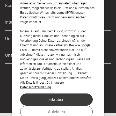
Philosophie
Adresse) an Server von Drittanbietern übertragen
Kostenlose Services
werden, möglicherweise in ein Drittland außerhalb des
kontakt@sendmoments.de
Karriere
Europäischen Wirtschaftsraums (EWR), dessen
Datenschutzniveau nicht mit dem europäischen
Musterkarten
Impressum
International
vergleichbar ist.
Digitale Fotoalben
AGB & Widerrufsrecht
Indem Du auf „Erlauben“ klickst, stimmst Du der
Österreich
Nutzung dieser Cookies und Technologien zur
Digitale Gästelisten
Unsere Zahlungsarten
Zahlung & Versand
Verarbeitung Deiner Daten zu, einschließlich der
Schweiz
Übermittlung an unsere Partner (Dritte), wie
Google
.
FAQ & Hilfe
Datenschutz
Falls Du damit nicht einverstanden bist und auf
Frankreich
„Ablehnen“ klickst, nutzen wir nur technisch
Unsere Partner
Barrierefreiheitserklärung
notwendige Cookies und Technologien. Diese sind
erforderlich, um Dir unsere Seiten sicher und
LLM's
zuverlässig zur Verfügung zu stellen. All dies
geschieht nur mit Deiner Einwilligung. Du kannst
Deine Einwilligung jederzeit ändern oder widerrufen.
Alle Details findest Du in unserer
Datenschutzerklärung
.
Erlauben
Feier den Moment.
Ablehnen