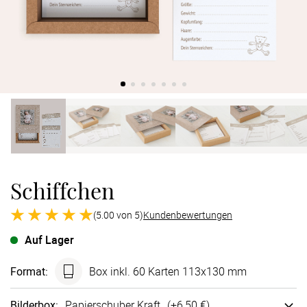
Verlobung
Junggesel
Schiffchen
(5.00 von 5)
Kundenbewertungen
Auf Lager
Format
:
Box inkl. 60 Karten 113x130 mm
Bilderbox
:
Papier­schuber Kraft
(+
6,50 €
)