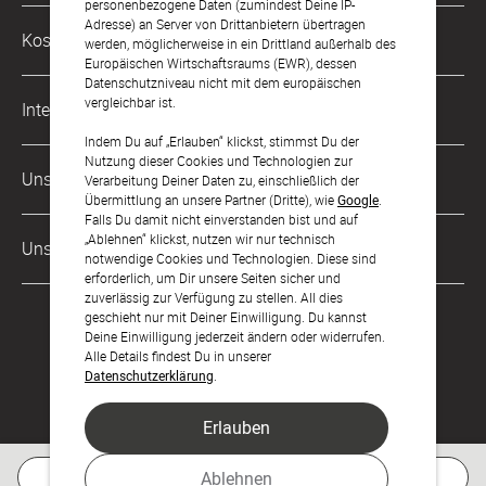
personenbezogene Daten (zumindest Deine IP-
Adresse) an Server von Drittanbietern übertragen
Philosophie
Kostenlose Services
werden, möglicherweise in ein Drittland außerhalb des
kontakt@sendmoments.de
Karriere
Europäischen Wirtschaftsraums (EWR), dessen
Datenschutzniveau nicht mit dem europäischen
Musterkarten
Impressum
vergleichbar ist.
International
Digitale Fotoalben
AGB & Widerrufsrecht
Indem Du auf „Erlauben“ klickst, stimmst Du der
Nutzung dieser Cookies und Technologien zur
Österreich
Digitale Gästelisten
Unsere Zahlungsarten
Zahlung & Versand
Verarbeitung Deiner Daten zu, einschließlich der
Übermittlung an unsere Partner (Dritte), wie
Google
.
Schweiz
FAQ & Hilfe
Datenschutz
Falls Du damit nicht einverstanden bist und auf
„Ablehnen“ klickst, nutzen wir nur technisch
Frankreich
Unsere Partner
Barrierefreiheitserklärung
notwendige Cookies und Technologien. Diese sind
erforderlich, um Dir unsere Seiten sicher und
LLM's
zuverlässig zur Verfügung zu stellen. All dies
geschieht nur mit Deiner Einwilligung. Du kannst
Deine Einwilligung jederzeit ändern oder widerrufen.
Alle Details findest Du in unserer
Datenschutzerklärung
.
Erlauben
Feier den Moment.
Kostenlose Musterkarte
Ablehnen