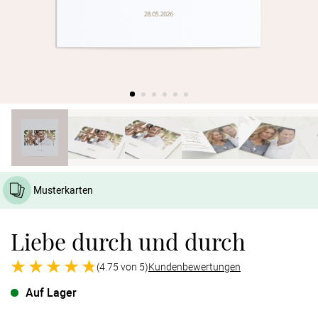
Verlobung
Junggesel
Musterkarten
Liebe durch und durch
(4.75 von 5)
Kundenbewertungen
Auf Lager