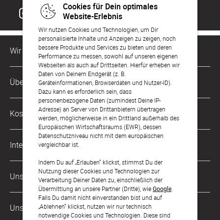
Cookies für Dein optimales
Website-Erlebnis
Wir nutzen Cookies und Technologien, um Dir
personalisierte Inhalte und Anzeigen zu zeigen, noch
bessere Produkte und Services zu bieten und deren
Wir sind für Dich da
Performance zu messen, sowohl auf unseren eigenen
Webseiten als auch auf Drittseiten. Hierfür erheben wir
Daten von Deinem Endgerät (z. B.
Kundenservice-Hotline
Über Uns
Geräteinformationen, Browserdaten und Nutzer-ID).
0221 956 725 10
Dazu kann es erforderlich sein, dass
Mo. - Fr. von 9 bis 17 Uhr
personenbezogene Daten (zumindest Deine IP-
Philosophie
Adresse) an Server von Drittanbietern übertragen
Kostenlose Services
werden, möglicherweise in ein Drittland außerhalb des
kontakt@sendmoments.de
Karriere
Europäischen Wirtschaftsraums (EWR), dessen
Datenschutzniveau nicht mit dem europäischen
Musterkarten
Impressum
International
vergleichbar ist.
Digitale Fotoalben
AGB & Widerrufsrecht
Indem Du auf „Erlauben“ klickst, stimmst Du der
Österreich
Nutzung dieser Cookies und Technologien zur
Digitale Gästelisten
Unsere Zahlungsarten
Zahlung & Versand
Verarbeitung Deiner Daten zu, einschließlich der
Schweiz
Übermittlung an unsere Partner (Dritte), wie
Google
.
FAQ & Hilfe
Datenschutz
Falls Du damit nicht einverstanden bist und auf
Frankreich
„Ablehnen“ klickst, nutzen wir nur technisch
Unsere Partner
Barrierefreiheitserklärung
notwendige Cookies und Technologien. Diese sind