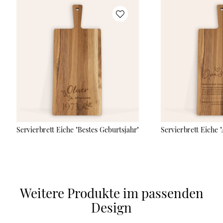
das Holz eingraviert. In unserem Online-Editor kannst Du das
Servierbrett ganz einfach mit Deinen individuellen Inhalten wie
Namen, Logo, einer schönen Widmung oder einem lustigen
Spruch gestalten. Somit eignet sich die Servierplatte ideal als
persönliches und zugleich nützliches Geschenk, das Deinen
Lieblingsmenschen lange Zeit Freude bereitet. Du erhältst das
Brett mit einem praktischen Griff mit Lochung, sodass Du es
auch als Wanddekoration aufhängen kannst. Die geölte
Holzoberfläche verleiht dem Servierbrett nicht nur eine edle
Optik, sondern ist auch sehr langlebig und sicher im Umgang
mit Lebensmitteln. Zur optimalen Pflege empfehlen wir die
manuelle Reinigung und gelegentliches Ölen mit einem
neutralen Öl (Leinöl, Sonnenblumenöl).
Servierbrett Eiche "Bestes Geburtsjahr"
Servierbrett Eiche 
Weitere Produkte im passenden
Design