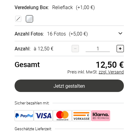
Veredelung Box
:
Relieflack
(+
1,00 €
)
Papier­
Papiersch
schuber
uber Weiß
Anzahl Fotos
:
16 Fotos
(+
5,00 €
)
Kraft
+
6,50 €
+
6,50 €
16 Fotos
(+
5,00 €
)
Anzahl:
à 12,50 €
12,50 €
20 Fotos
(+
6,00 €
)
Gesamt
Preis inkl. MwSt.
zzgl. Versand
24 Fotos
(+
7,00 €
)
Jetzt gestalten
28 Fotos
(+
8,00 €
)
Sicher bezahlen mit:
32 Fotos
(+
9,00 €
)
36 Fotos
(+
10,00 €
)
Geschätzte Lieferzeit
:
40 Fotos
(+
11,00 €
)