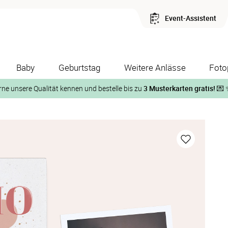
Event-Assistent
Baby
Geburtstag
Weitere Anlässe
Foto
rne unsere Qualität kennen und bestelle bis zu
3 Musterkarten gratis!
💌 
Und so geht‘s:
1. Wähle bis zu 3 Kartendesigns
ose Musterkarte“
 auf der jeweiligen Produktseite und lasse Dir die Karten koste