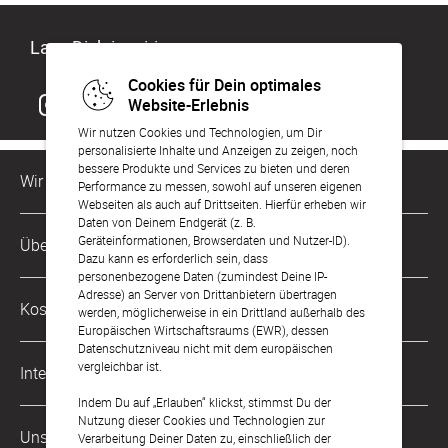
Lass Dich inspirieren
Cookies für Dein optimales
Website-Erlebnis
Wir nutzen Cookies und Technologien, um Dir
personalisierte Inhalte und Anzeigen zu zeigen, noch
bessere Produkte und Services zu bieten und deren
Wir sind für Dich da
Performance zu messen, sowohl auf unseren eigenen
Webseiten als auch auf Drittseiten. Hierfür erheben wir
Daten von Deinem Endgerät (z. B.
Kundenservice-Hotline
Geräteinformationen, Browserdaten und Nutzer-ID).
Über Uns
0221 956 725 10
Dazu kann es erforderlich sein, dass
Mo. - Fr. von 9 bis 17 Uhr
personenbezogene Daten (zumindest Deine IP-
Adresse) an Server von Drittanbietern übertragen
Philosophie
Kostenlose Services
werden, möglicherweise in ein Drittland außerhalb des
kontakt@sendmoments.de
Karriere
Europäischen Wirtschaftsraums (EWR), dessen
Datenschutzniveau nicht mit dem europäischen
Musterkarten
Impressum
vergleichbar ist.
International
Digitale Fotoalben
AGB & Widerrufsrecht
Indem Du auf „Erlauben“ klickst, stimmst Du der
Nutzung dieser Cookies und Technologien zur
Österreich
Digitale Gästelisten
Unsere Zahlungsarten
Zahlung & Versand
Verarbeitung Deiner Daten zu, einschließlich der