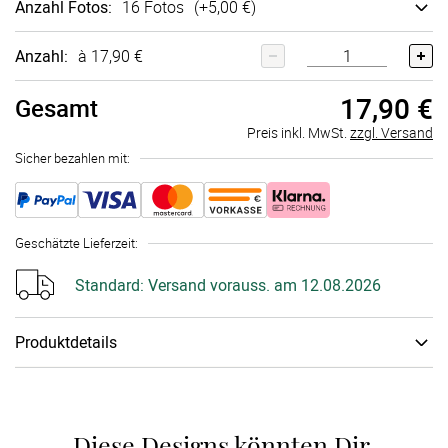
Anzahl Fotos
:
16 Fotos
(+
5,00 €
)
Anzahl:
à 17,90 €
17,90 €
Gesamt
Preis inkl. MwSt.
zzgl. Versand
Sicher bezahlen mit:
Geschätzte Lieferzeit
:
Standard:
Versand vorauss. am 12.08.2026
Produktdetails
Holzbox
:
perso­nali­sierte Holz­gravur
Unsere personalisierbaren Bilderboxen aus hochwertigem,
naturbelassenem Birkenholz sind 11,3x13x3,5 cm groß und
Diese Designs könnten Dir 