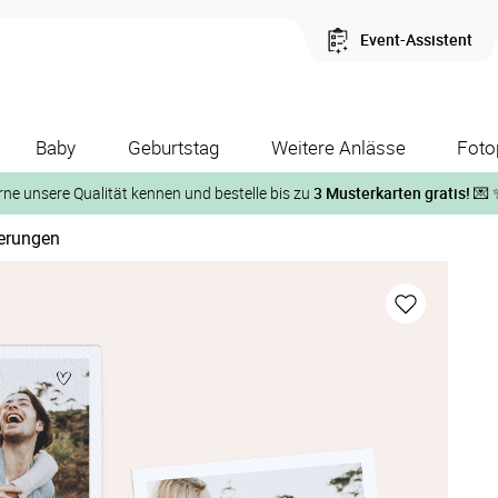
Event-Assistent
Baby
Geburtstag
Weitere Anlässe
Foto
rne unsere Qualität kennen und bestelle bis zu
3 Musterkarten gratis!
💌 
nerungen
Und so geht‘s:
1. Wähle bis zu 3 Kartendesigns
ose Musterkarte“
 auf der jeweiligen Produktseite und lasse Dir die Karten koste