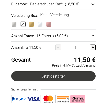
Bilderbox
:
Papier­schuber Kraft
(+
6,50 €
)
Keine Veredelung
Veredelung Box
:
Papier­
Papiersch
schuber
uber Weiß
Anzahl Fotos
:
16 Fotos
(+
5,00 €
)
Kraft
+
6,50 €
+
6,50 €
16 Fotos
(+
5,00 €
)
Anzahl:
à 11,50 €
11,50 €
20 Fotos
(+
6,00 €
)
Gesamt
Preis inkl. MwSt.
zzgl. Versand
24 Fotos
(+
7,00 €
)
Jetzt gestalten
28 Fotos
(+
8,00 €
)
Sicher bezahlen mit:
32 Fotos
(+
9,00 €
)
36 Fotos
(+
10,00 €
)