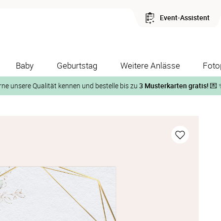
Event-Assistent
Baby
Geburtstag
Weitere Anlässe
Foto
rne unsere Qualität kennen und bestelle bis zu
3 Musterkarten gratis!
💌 
Und so geht‘s:
1. Wähle bis zu 3 Kartendesigns
ose Musterkarte“
 auf der jeweiligen Produktseite und lasse Dir die Karten koste