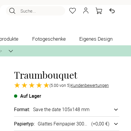
Suche...
produkte
Fotogeschenke
Eigenes Design
✨
Traumbouquet
nlos per Post zusenden.
(5.00 von 5)
Kundenbewertungen
Auf Lager
Format
:
Save the date 105x148 mm
Papiertyp
:
Glattes Fein­papier 300g/m²
(+
0,00 €
)