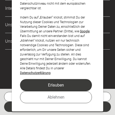
Datenschutzniveau nicht mit dem europäischen
Musterkarten
Impressum
International
vergleichbar ist.
Digitale Fotoalben
AGB & Widerrufsrecht
Indem Du auf „Erlauben“ klickst, stimmst Du der
Österreich
Nutzung dieser Cookies und Technologien zur
Digitale Gästelisten
Unsere Zahlungsarten
Zahlung & Versand
Verarbeitung Deiner Daten zu, einschließlich der
Schweiz
Übermittlung an unsere Partner (Dritte), wie
Google
.
FAQ & Hilfe
Datenschutz
Falls Du damit nicht einverstanden bist und auf
Frankreich
„Ablehnen“ klickst, nutzen wir nur technisch
Unsere Partner
Barrierefreiheitserklärung
notwendige Cookies und Technologien. Diese sind
erforderlich, um Dir unsere Seiten sicher und
LLM's
zuverlässig zur Verfügung zu stellen. All dies
geschieht nur mit Deiner Einwilligung. Du kannst
Deine Einwilligung jederzeit ändern oder widerrufen.
Alle Details findest Du in unserer
Datenschutzerklärung
.
Erlauben
Feier den Moment.
Kostenlose Musterkarte
Ablehnen
© sendmoments Studio GmbH 2026
Jetzt gestalten