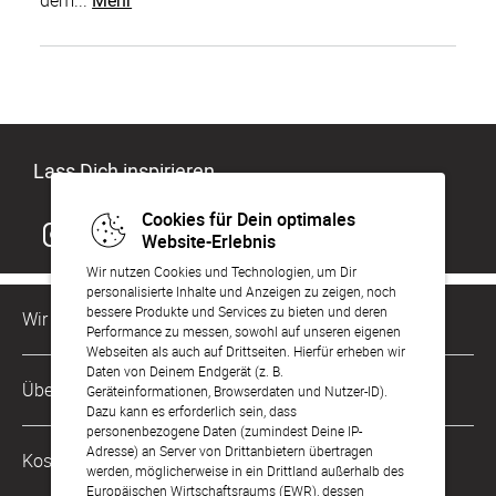
dem...
Mehr
Lass Dich inspirieren
Cookies für Dein optimales
Website-Erlebnis
Wir nutzen Cookies und Technologien, um Dir
personalisierte Inhalte und Anzeigen zu zeigen, noch
bessere Produkte und Services zu bieten und deren
Wir sind für Dich da
Performance zu messen, sowohl auf unseren eigenen
Webseiten als auch auf Drittseiten. Hierfür erheben wir
Daten von Deinem Endgerät (z. B.
Kundenservice-Hotline
Über Uns
Geräteinformationen, Browserdaten und Nutzer-ID).
0221 956 725 10
Dazu kann es erforderlich sein, dass
Mo. - Fr. von 9 bis 17 Uhr
personenbezogene Daten (zumindest Deine IP-
Philosophie
Adresse) an Server von Drittanbietern übertragen
Kostenlose Services
werden, möglicherweise in ein Drittland außerhalb des
kontakt@sendmoments.de
Karriere
Europäischen Wirtschaftsraums (EWR), dessen