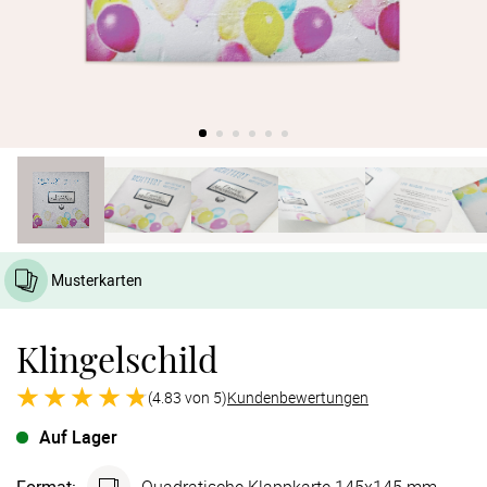
Verlobung
Junggesel
Musterkarten
Klingelschild
(4.83 von 5)
Kundenbewertungen
Auf Lager